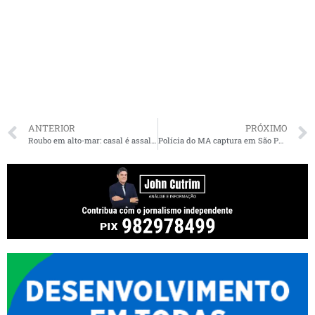
ANTERIOR
PRÓXIMO
Roubo em alto-mar: casal é assaltado por dupla em barco na orla de Ribamar
Polícia do MA captura em São Paulo líder de organização criminosa foragido desde 2022