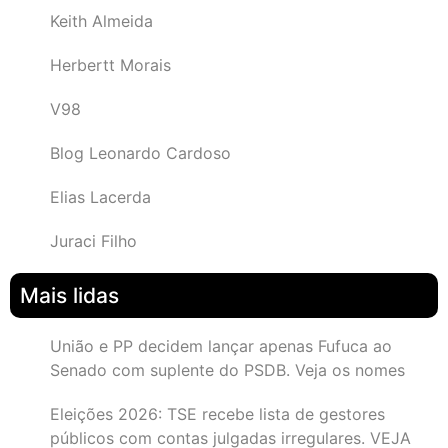
Keith Almeida
Herbertt Morais
V98
Blog Leonardo Cardoso
Elias Lacerda
Juraci Filho
Mais lidas
União e PP decidem lançar apenas Fufuca ao
Senado com suplente do PSDB. Veja os nomes
Eleições 2026: TSE recebe lista de gestores
públicos com contas julgadas irregulares. VEJA