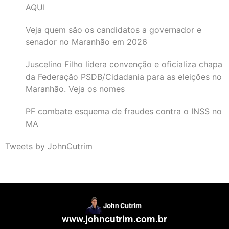
AQUI
Veja quem são os candidatos a governador e
senador no Maranhão em 2026
Juscelino Filho lidera convenção e oficializa chapa
da Federação PSDB/Cidadania para as eleições no
Maranhão. Veja os nomes
PF combate esquema de fraudes contra o INSS no
MA
Tweets by JohnCutrim
www.johncutrim.com.br