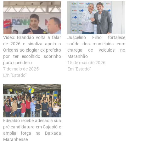
Vídeo: Brandão volta a falar
Juscelino Filho fortalece
de 2026 e sinaliza apoio a
saúde dos municípios com
Orleans ao elogiar ex-prefeito
entrega de veículos no
por ter escolhido sobrinho
Maranhão
para sucedê-lo
15 de maio de 2026
7 de maio de 2025
Em "Estado"
Em "Estado"
Edivaldo recebe adesão à sua
pré-candidatura em Cajapió e
amplia força na Baixada
Maranhense