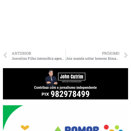
ANTERIOR
PRÓXIMO
Juscelino Filho intensifica agenda de entregas e diálogos pelo Maranhão
Juiz manda soltar homem filmado agredindo esposa no Maranhão; ele é condenado por homicídio