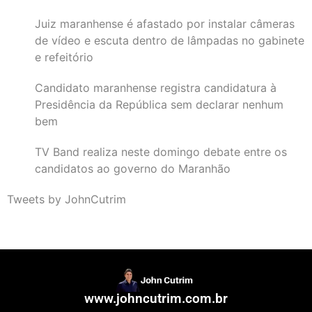
Juiz maranhense é afastado por instalar câmeras
de vídeo e escuta dentro de lâmpadas no gabinete
e refeitório
Candidato maranhense registra candidatura à
Presidência da República sem declarar nenhum
bem
TV Band realiza neste domingo debate entre os
candidatos ao governo do Maranhão
Tweets by JohnCutrim
www.johncutrim.com.br