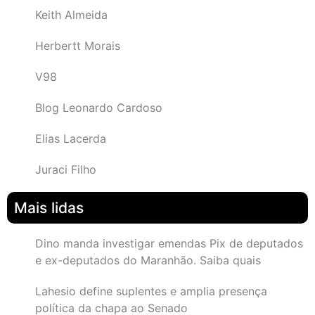
Keith Almeida
Herbertt Morais
V98
Blog Leonardo Cardoso
Elias Lacerda
Juraci Filho
Mais lidas
Dino manda investigar emendas Pix de deputados
e ex-deputados do Maranhão. Saiba quais
Lahesio define suplentes e amplia presença
política da chapa ao Senado