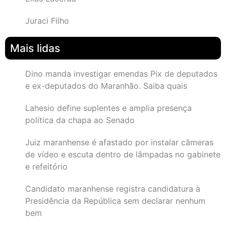
Juraci Filho
Mais lidas
Dino manda investigar emendas Pix de deputados
e ex-deputados do Maranhão. Saiba quais
Lahesio define suplentes e amplia presença
política da chapa ao Senado
Juiz maranhense é afastado por instalar câmeras
de vídeo e escuta dentro de lâmpadas no gabinete
e refeitório
Candidato maranhense registra candidatura à
Presidência da República sem declarar nenhum
bem