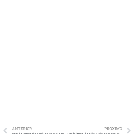
ANTERIOR
PRÓXIMO
Braide anuncia Fufuca como seu primeiro pré-candidato a Senador
Prefeitura de São Luís entrega mais de 500 itens à Guarda Municipal e oficializa adesão ao programa Município Mais Seguro