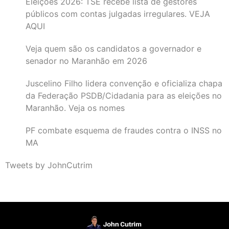
Eleições 2026: TSE recebe lista de gestores
públicos com contas julgadas irregulares. VEJA
AQUI
Veja quem são os candidatos a governador e
senador no Maranhão em 2026
Juscelino Filho lidera convenção e oficializa chapa
da Federação PSDB/Cidadania para as eleições no
Maranhão. Veja os nomes
PF combate esquema de fraudes contra o INSS no
MA
Tweets by JohnCutrim