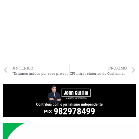
ANTERIOR
PRÓXIMO
“Estamos unidos por esse projeto”, diz Jonas Magno em apoio à pré-candidatura de Orleans
CPI mira relatórios do Coaf em investigação sobre vice-governadoria do MA