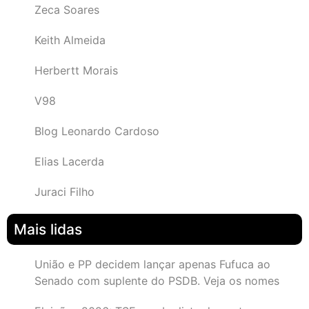
Zeca Soares
Keith Almeida
Herbertt Morais
V98
Blog Leonardo Cardoso
Elias Lacerda
Juraci Filho
Mais lidas
União e PP decidem lançar apenas Fufuca ao
Senado com suplente do PSDB. Veja os nomes