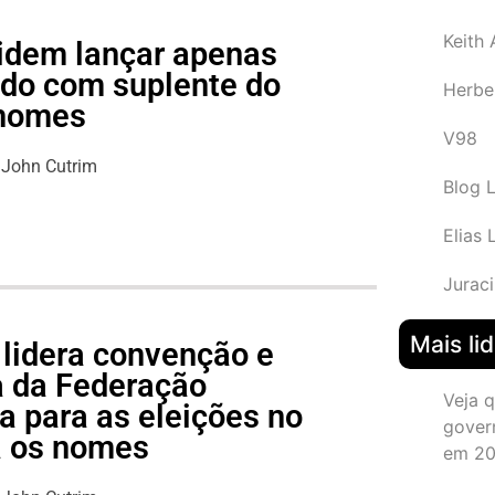
Keith
idem lançar apenas
do com suplente do
Herbe
 nomes
V98
John Cutrim
Blog 
Elias 
Juraci
Mais li
 lidera convenção e
pa da Federação
Veja 
 para as eleições no
gover
a os nomes
em 2