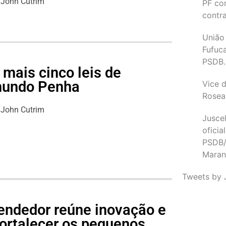
John Cutrim
PF co
contr
União
Fufuc
PSDB.
mais cinco leis de
imundo Penha
Vice d
Rosea
John Cutrim
Juscel
oficia
PSDB/
Maran
Tweets by 
endedor reúne inovação e
fortalecer os pequenos