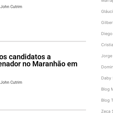
Marra
John Cutrim
Gláuci
Gilbe
Diego
Cristi
os candidatos a
Jorge
senador no Maranhão em
Domin
Daby 
John Cutrim
Blog M
Blog 
Zeca 