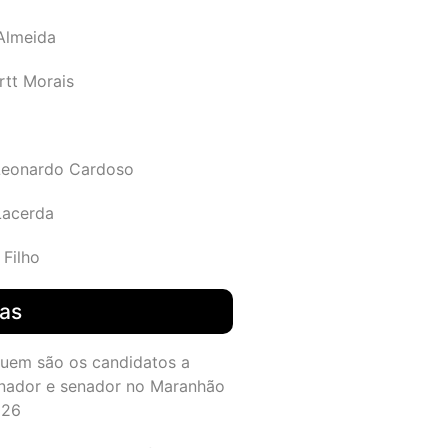
 Almeida
rtt Morais
Leonardo Cardoso
Lacerda
 Filho
das
quem são os candidatos a
nador e senador no Maranhão
026