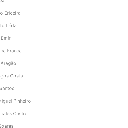
pá
o Ericeira
rto Léda
 Emir
ana França
 Aragão
gos Costa
Santos
iguel Pinheiro
Thales Castro
Soares