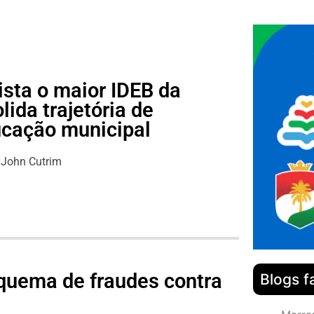
ista o maior IDEB da
lida trajetória de
ucação municipal
John Cutrim
quema de fraudes contra
Blogs f