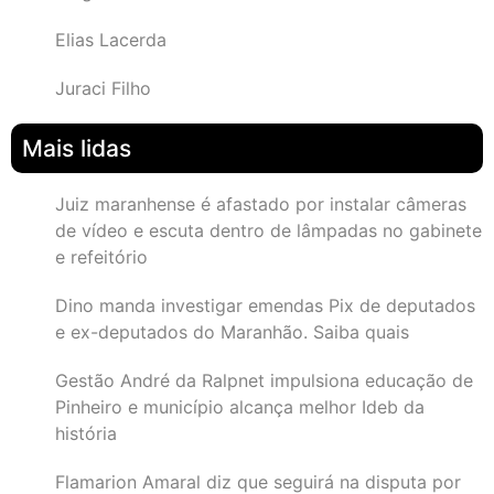
Elias Lacerda
Juraci Filho
Mais lidas
Juiz maranhense é afastado por instalar câmeras
de vídeo e escuta dentro de lâmpadas no gabinete
e refeitório
Dino manda investigar emendas Pix de deputados
e ex-deputados do Maranhão. Saiba quais
Gestão André da Ralpnet impulsiona educação de
Pinheiro e município alcança melhor Ideb da
história
Flamarion Amaral diz que seguirá na disputa por