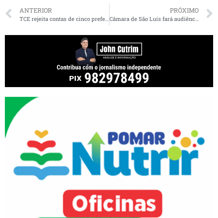
ANTERIOR
PRÓXIMO
TCE rejeita contas de cinco prefeituras do MA e determina investigações sobre possíveis danos ao erário
Câmara de São Luís fará audiência pública sobre Lei de Zoneamento