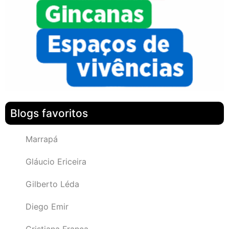
Blogs favoritos
Marrapá
Gláucio Ericeira
Gilberto Léda
Diego Emir