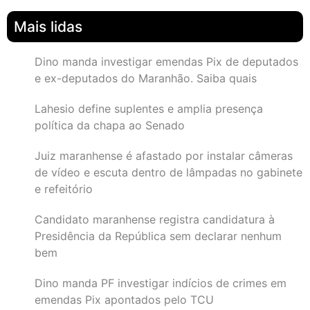
Mais lidas
Dino manda investigar emendas Pix de deputados
e ex-deputados do Maranhão. Saiba quais
Lahesio define suplentes e amplia presença
política da chapa ao Senado
Juiz maranhense é afastado por instalar câmeras
de vídeo e escuta dentro de lâmpadas no gabinete
e refeitório
Candidato maranhense registra candidatura à
Presidência da República sem declarar nenhum
bem
Dino manda PF investigar indícios de crimes em
emendas Pix apontados pelo TCU