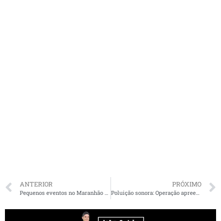
ANTERIOR
PRÓXIMO
Pequenos eventos no Maranhão serão permitidos a partir do dia 28; veja as regras
Poluição sonora: Operação apreende carros, motos e sistema de som no Araçagi