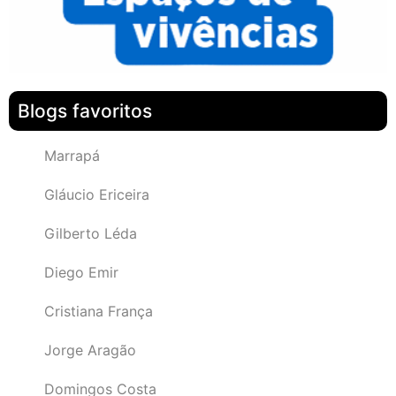
Blogs favoritos
Marrapá
Gláucio Ericeira
Gilberto Léda
Diego Emir
Cristiana França
Jorge Aragão
Domingos Costa