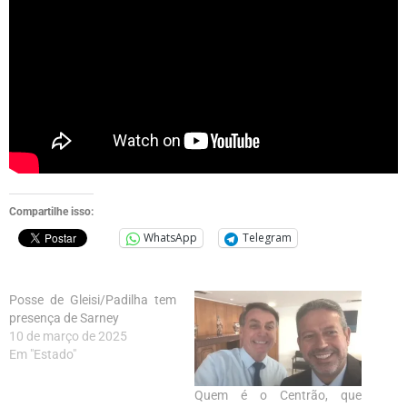
Compartilhe isso:
WhatsApp
Telegram
Posse de Gleisi/Padilha tem
presença de Sarney
10 de março de 2025
Em "Estado"
Quem é o Centrão, que