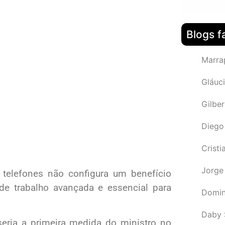
Blogs f
Marra
Gláuci
Gilbe
Diego
Cristi
Jorge
 telefones não configura um benefício
e trabalho avançada e essencial para
Domin
Daby 
eria a primeira medida do ministro no