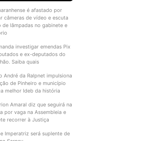
maranhense é afastado por
ar câmeras de vídeo e escuta
o de lâmpadas no gabinete e
ório
manda investigar emendas Pix
putados e ex-deputados do
hão. Saiba quais
o André da Ralpnet impulsiona
ção de Pinheiro e município
a melhor Ideb da história
rion Amaral diz que seguirá na
ta por vaga na Assembleia e
e recorrer à Justiça
e Imperatriz será suplente de
na Sarney