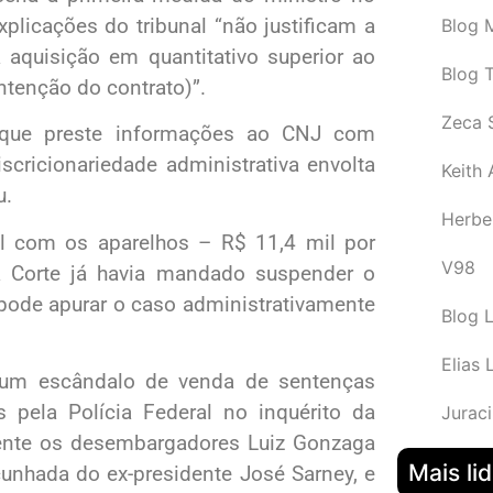
plicações do tribunal “não justificam a
Blog M
aquisição em quantitativo superior ao
Blog 
tenção do contrato)”.
Zeca 
a que preste informações ao CNJ com
scricionariedade administrativa envolta
Keith
u.
Herbe
l com os aparelhos – R$ 11,4 mil por
V98
 a Corte já havia mandado suspender o
 pode apurar o caso administrativamente
Blog 
Elias 
a um escândalo de venda de sentenças
 pela Polícia Federal no inquérito da
Juraci
ente os desembargadores Luiz Gonzaga
Mais li
cunhada do ex-presidente José Sarney, e