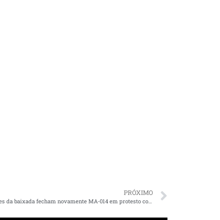
PRÓXIMO
Moradores da baixada fecham novamente MA-014 em protesto contra a precariedade da via