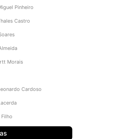
iguel Pinheiro
Thales Castro
Soares
 Almeida
rtt Morais
Leonardo Cardoso
Lacerda
 Filho
das