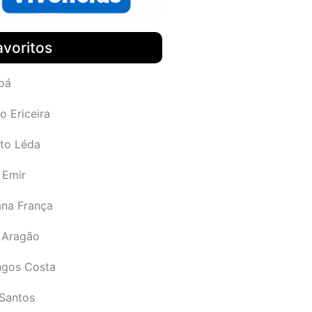
avoritos
pá
o Ericeira
rto Léda
 Emir
ana França
 Aragão
gos Costa
Santos