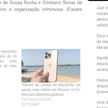
ce de Sousa Rocha e Cristiano Simas de
Juiz 
iro e organização criminosa. (Fausto
instal
dentr
refeit
Dino 
de de
Maran
 Maranhão
mpra de 50
Gestã
ax para
educa
to de meio
alcanç
Flama
Tribunal de Justiça do Maranhão vai
dispu
gastar meio milhão em iPhones 16 Pro
promet
Max para desembargadores
6 de março de 2025
Vice d
Em "Estado"
Rosea