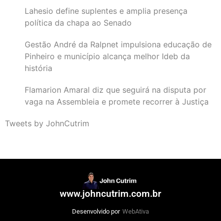
Lahesio define suplentes e amplia presença
política da chapa ao Senado
Gestão André da Ralpnet impulsiona educação de
Pinheiro e município alcança melhor Ideb da
história
Flamarion Amaral diz que seguirá na disputa por
vaga na Assembleia e promete recorrer à Justiça
Tweets by JohnCutrim
www.johncutrim.com.br
Desenvolvido por
WebAtiva