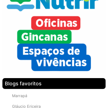
Blogs favoritos
Marrapá
Gláucio Ericeira