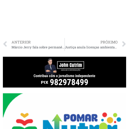
ANTERIOR
PRÓXIMO
Márcio Jerry fala sobre permanência do PCdoB no governo Brandão e bloco de oposição na Alema
Justiça anula licenças ambientais que permitiam construção de edifício na Avenida Litorânea em São Luís(MA)