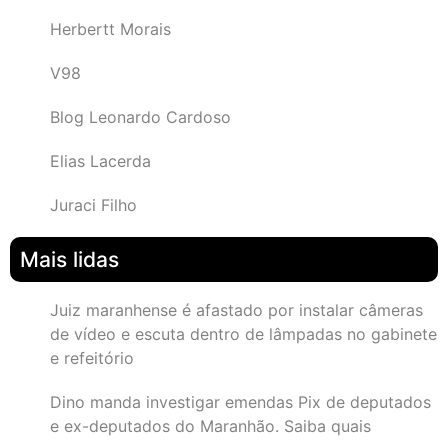
Herbertt Morais
V98
Blog Leonardo Cardoso
Elias Lacerda
Juraci Filho
Mais lidas
Juiz maranhense é afastado por instalar câmeras
de vídeo e escuta dentro de lâmpadas no gabinete
e refeitório
Dino manda investigar emendas Pix de deputados
e ex-deputados do Maranhão. Saiba quais