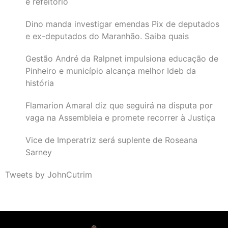
e refeitório
Dino manda investigar emendas Pix de deputados
e ex-deputados do Maranhão. Saiba quais
Gestão André da Ralpnet impulsiona educação de
Pinheiro e município alcança melhor Ideb da
história
Flamarion Amaral diz que seguirá na disputa por
vaga na Assembleia e promete recorrer à Justiça
Vice de Imperatriz será suplente de Roseana
Sarney
Tweets by JohnCutrim