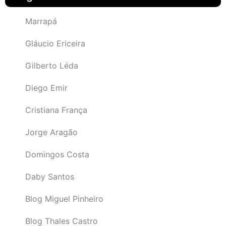
Marrapá
Gláucio Ericeira
Gilberto Léda
Diego Emir
Cristiana França
Jorge Aragão
Domingos Costa
Daby Santos
Blog Miguel Pinheiro
Blog Thales Castro