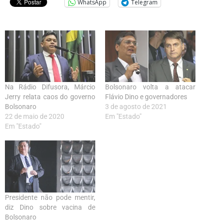
WhatsApp
Telegram
Na Rádio Difusora, Márcio
Bolsonaro volta a atacar
Jerry relata caos do governo
Flávio Dino e governadores
Bolsonaro
3 de agosto de 2021
22 de maio de 2020
Em "Estado"
Em "Estado"
Presidente não pode mentir,
diz Dino sobre vacina de
Bolsonaro