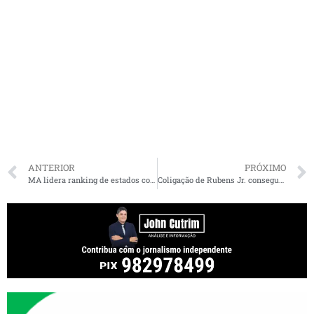
ANTERIOR
PRÓXIMO
MA lidera ranking de estados com melhor desempenho contra Covid-19
Coligação de Rubens Jr. consegue na Justiça decisão para que Duarte Jr. não se associe à imagem de Flávio Dino