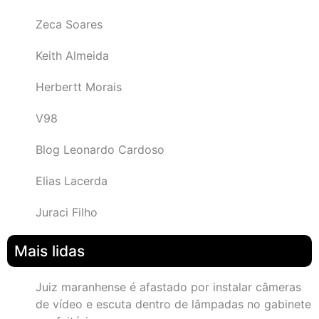
Zeca Soares
Keith Almeida
Herbertt Morais
V98
Blog Leonardo Cardoso
Elias Lacerda
Juraci Filho
Mais lidas
Juiz maranhense é afastado por instalar câmeras
de vídeo e escuta dentro de lâmpadas no gabinete