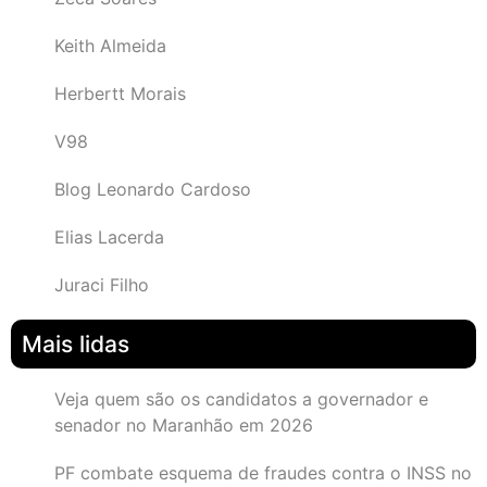
Keith Almeida
Herbertt Morais
V98
Blog Leonardo Cardoso
Elias Lacerda
Juraci Filho
Mais lidas
Veja quem são os candidatos a governador e
senador no Maranhão em 2026
PF combate esquema de fraudes contra o INSS no