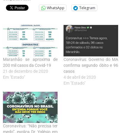
WhatsApp
Telegram
Maranhão se aproxima de
Coronavírus: Governo do MA
200 mil casos da Covid-19
confirma segundo óbito e 96
21 de dezembro de 2020
casos
Em "Estado"
4 de abril de 2020
Em "Estado"
Coronavírus: “Não precisa ter
medo”, explica Dr. Yglésio em