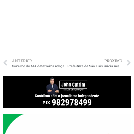
ANTERIOR
PRÓXIMO
Governo do MA determina adoção de isolamento domiciliar temporário a todos os casos de síndromes gripais
Prefeitura de São Luís inicia nesta segunda-feira (23) campanha de vacinação contra Influenza/H1N1