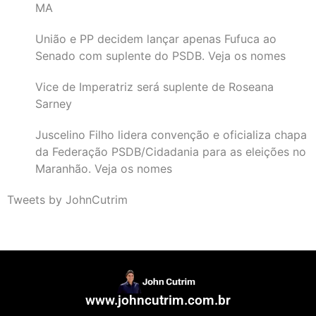
MA
União e PP decidem lançar apenas Fufuca ao
Senado com suplente do PSDB. Veja os nomes
Vice de Imperatriz será suplente de Roseana
Sarney
Juscelino Filho lidera convenção e oficializa chapa
da Federação PSDB/Cidadania para as eleições no
Maranhão. Veja os nomes
Tweets by JohnCutrim
www.johncutrim.com.br