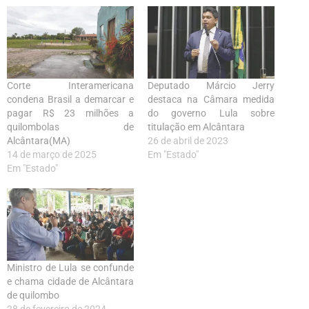
Corte Interamericana
Deputado Márcio Jerry
condena Brasil a demarcar e
destaca na Câmara medida
pagar R$ 23 milhões a
do governo Lula sobre
quilombolas de
titulação em Alcântara
Alcântara(MA)
26 de abril de 2023
14 de março de 2025
Em "Estado"
Em "Estado"
Ministro de Lula se confunde
e chama cidade de Alcântara
de quilombo