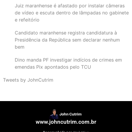
Juiz maranhense é afastado por instalar câmeras
de vídeo e escuta dentro de lâmpadas no gabinete
e refeitório
Candidato maranhense registra candidatura à
Presidência da República sem declarar nenhum
bem
Dino manda PF investigar indícios de crimes em
emendas Pix apontados pelo TCU
Tweets by JohnCutrim
www.johncutrim.com.br