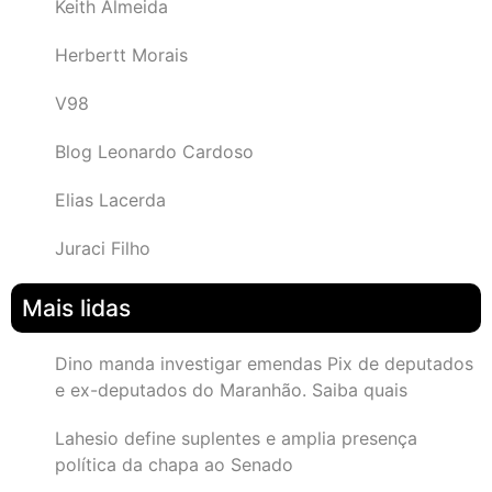
Keith Almeida
Herbertt Morais
V98
Blog Leonardo Cardoso
Elias Lacerda
Juraci Filho
Mais lidas
Dino manda investigar emendas Pix de deputados
e ex-deputados do Maranhão. Saiba quais
Lahesio define suplentes e amplia presença
política da chapa ao Senado