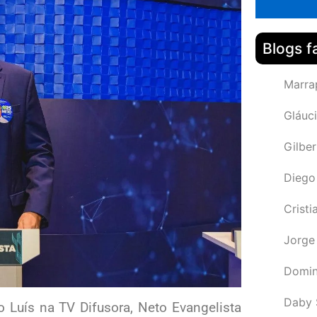
Blogs f
Marra
Gláuci
Gilbe
Diego
Cristi
Jorge
Domin
Daby 
o Luís na TV Difusora, Neto Evangelista