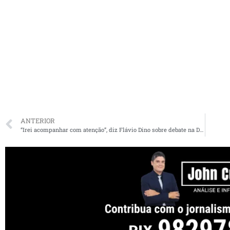
ANTERIOR
“Irei acompanhar com atenção”, diz Flávio Dino sobre debate na Difusora com candidatos a prefeito de São Luís