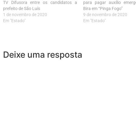
TV Difusora entre os candidatos a
para pagar auxílio emerge
prefeito de São Luís
Bira em “Pinga Fogo”
1 de novembro de 2020
9 de novembro de 2020
Em "Estado"
Em "Estado"
Deixe uma resposta