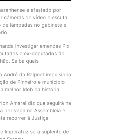
maranhense é afastado por
ar câmeras de vídeo e escuta
o de lâmpadas no gabinete e
ório
manda investigar emendas Pix
putados e ex-deputados do
hão. Saiba quais
o André da Ralpnet impulsiona
ção de Pinheiro e município
a melhor Ideb da história
rion Amaral diz que seguirá na
ta por vaga na Assembleia e
e recorrer à Justiça
e Imperatriz será suplente de
na Sarney