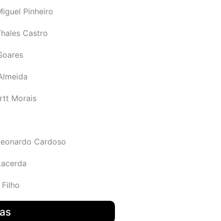
iguel Pinheiro
Thales Castro
Soares
 Almeida
rtt Morais
Leonardo Cardoso
Lacerda
 Filho
das