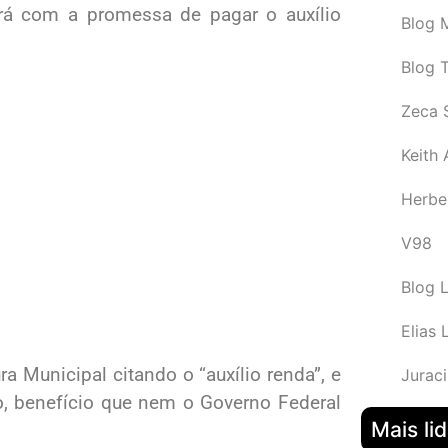
rá com a promessa de pagar o auxílio
Blog M
Blog 
Zeca 
Keith
Herbe
V98
Blog 
Elias 
ra Municipal citando o “auxílio renda”, e
Juraci
, benefício que nem o Governo Federal
Mais li