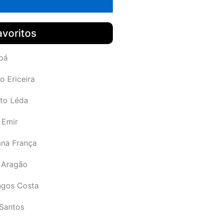
avoritos
pá
o Ericeira
rto Léda
 Emir
ana França
 Aragão
gos Costa
Santos