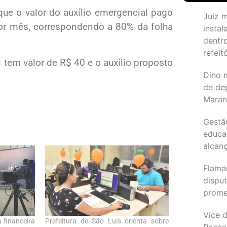
que o valor do auxílio emergencial pago
Juiz 
por mês, correspondendo a 80% da folha
instal
dentr
refeit
tem valor de R$ 40 e o auxílio proposto
Dino 
de de
Maran
Gestã
educa
alcanç
Flama
dispu
promet
Vice d
 financeira
Prefeitura de São Luís orienta sobre
Rosea