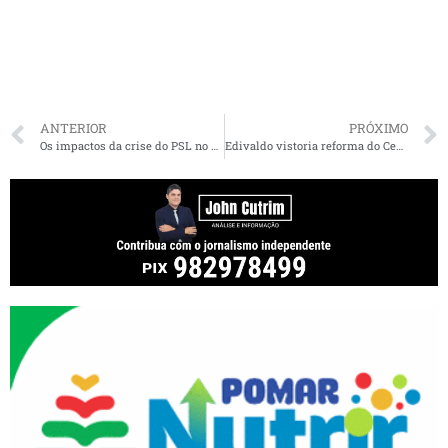
ANTERIOR
PRÓXIMO
Os impactos da crise do PSL no MA
Edivaldo vistoria reforma do Centro de Saúde Genésio Ramos