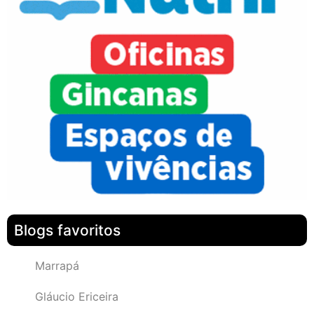
Blogs favoritos
Marrapá
Gláucio Ericeira