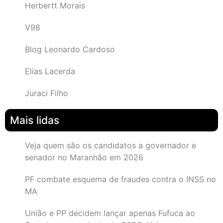
Herbertt Morais
V98
Blog Leonardo Cardoso
Elias Lacerda
Juraci Filho
Mais lidas
Veja quem são os candidatos a governador e
senador no Maranhão em 2026
PF combate esquema de fraudes contra o INSS no
MA
União e PP decidem lançar apenas Fufuca ao