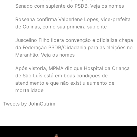
Senado com suplente do PSDB. Veja os nomes
Roseana confirma Valberlene Lopes, vice-prefeita
de Colinas, como sua primeira suplente
Juscelino Filho lidera convenção e oficializa chapa
da Federação PSDB/Cidadania para as eleições no
Maranhão. Veja os nomes
Após vistoria, MPMA diz que Hospital da Criança
de São Luís está em boas condições de
atendimento e que não existiu aumento de
mortalidade
Tweets by JohnCutrim