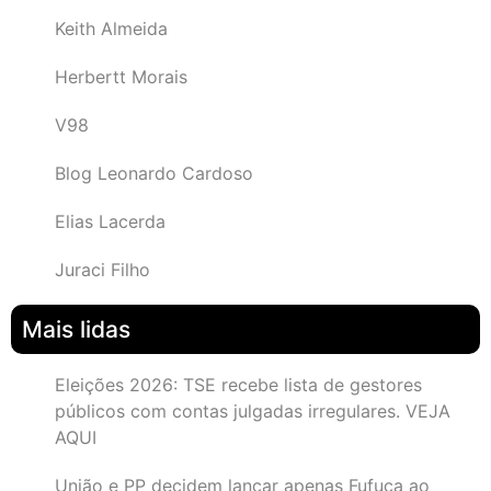
Keith Almeida
Herbertt Morais
V98
Blog Leonardo Cardoso
Elias Lacerda
Juraci Filho
Mais lidas
Eleições 2026: TSE recebe lista de gestores
públicos com contas julgadas irregulares. VEJA
AQUI
União e PP decidem lançar apenas Fufuca ao