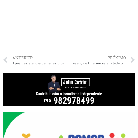
ANTERIOR
PRÓXIMO
Após desistência de Lahésio para o governo, Novo diz que pode fazer aliança com outro projeto ou ter candidato próprio
Presença e lideranças em todo o Maranhão consolidam Erlanio Xavier