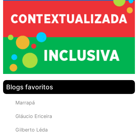
Blogs favoritos
Marrapá
Gláucio Ericeira
Gilberto Léda