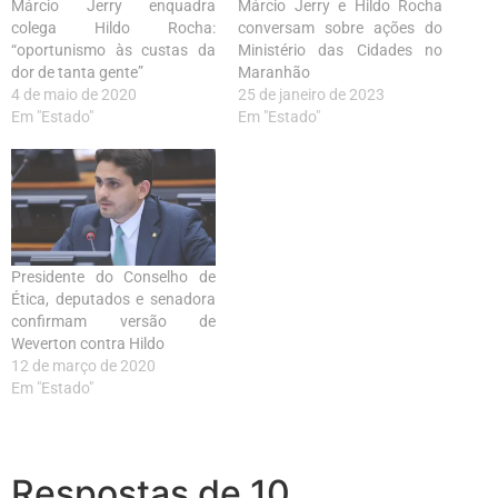
Márcio Jerry enquadra
Márcio Jerry e Hildo Rocha
colega Hildo Rocha:
conversam sobre ações do
“oportunismo às custas da
Ministério das Cidades no
dor de tanta gente”
Maranhão
4 de maio de 2020
25 de janeiro de 2023
Em "Estado"
Em "Estado"
Presidente do Conselho de
Ética, deputados e senadora
confirmam versão de
Weverton contra Hildo
12 de março de 2020
Em "Estado"
Respostas de 10