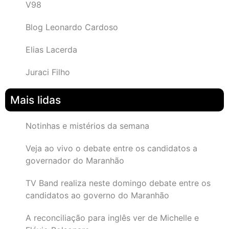
V98
Blog Leonardo Cardoso
Elias Lacerda
Juraci Filho
Mais lidas
Notinhas e mistérios da semana
Veja ao vivo o debate entre os candidatos a
governador do Maranhão
TV Band realiza neste domingo debate entre os
candidatos ao governo do Maranhão
A reconciliação para inglês ver de Michelle e