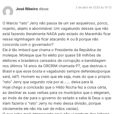
2 de abril de 2020 às 10:13
José Ribeiro
disse:
O Marcio “rato” Jerry não passa de um ser asqueiroso, porco,
nojento, abjeto e abominável. Um vagabundo desses que não
está fazendo literalmente NADA pelo estado do Maranhão ficar
nesse nigrinhagem de ficar atacando A ou B porque não
concorda com o governador?
Ele é tão imbecil que chama o Presidente da República de
moleque. Moleque que foi eleito por quase 58 milhões de
eleitores e brasileiros cansados de corrupção e bandidagem
nos últimos 14 anos da ORCRIM chamada PT, que destruiu o
Brasil e que esse bosta e vagabundo sempre defendeu(porque
será, né?). Homem eu creio que ele seja, mais do que o próprio
“rato” Jerry que segundo rola por ai……. deixa para lá.
Hoje chego a conclusão que o Hildo Rocha fez a coisa certa,
ao destinar as suas verbas para os munícipios que o elegeram,
ao invés de dar para o governo do estado e sabe lá Deus o que
iriam fazer(e o “rato” Jerry no meio dessa divisão, porque
obviamente ele não iria sair de mãos vazias).
O que acho mais interessante aqui: não vi nenhum dos leitores