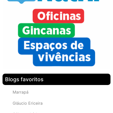
Blogs favoritos
Marrapá
Gláucio Ericeira