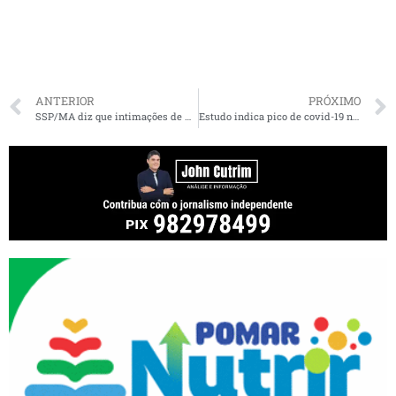
ANTERIOR
PRÓXIMO
SSP/MA diz que intimações de membros de grupo de WhatsApp derivaram da existência de normas sanitárias e judiciais
Estudo indica pico de covid-19 nesta semana e estabilidade em julho, com 370 mil casos