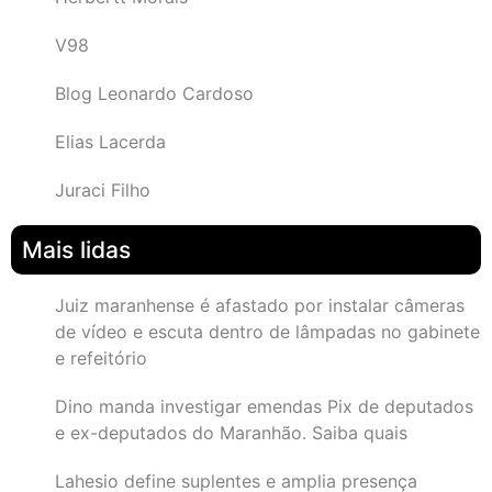
V98
Blog Leonardo Cardoso
Elias Lacerda
Juraci Filho
Mais lidas
Juiz maranhense é afastado por instalar câmeras
de vídeo e escuta dentro de lâmpadas no gabinete
e refeitório
Dino manda investigar emendas Pix de deputados
e ex-deputados do Maranhão. Saiba quais
Lahesio define suplentes e amplia presença