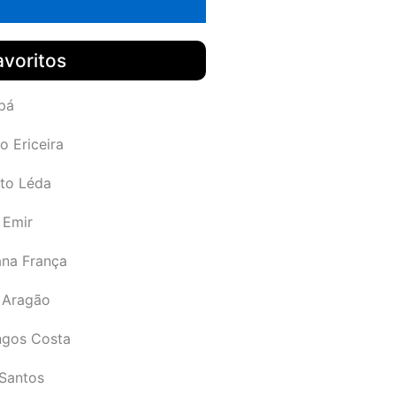
avoritos
pá
o Ericeira
rto Léda
 Emir
ana França
 Aragão
gos Costa
Santos