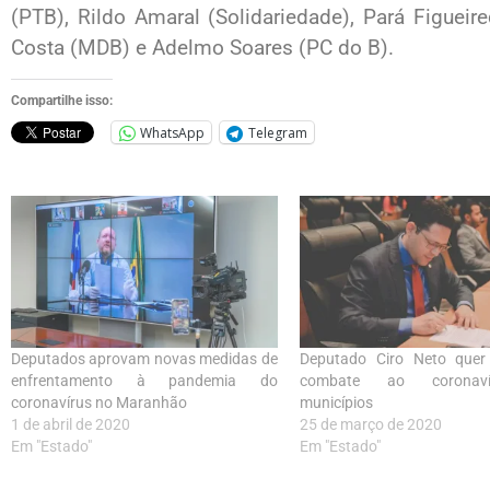
(PTB), Rildo Amaral (Solidariedade), Pará Figueir
Costa (MDB) e Adelmo Soares (PC do B).
Compartilhe isso:
WhatsApp
Telegram
Deputados aprovam novas medidas de
Deputado Ciro Neto quer f
enfrentamento à pandemia do
combate ao coronav
coronavírus no Maranhão
municípios
1 de abril de 2020
25 de março de 2020
Em "Estado"
Em "Estado"