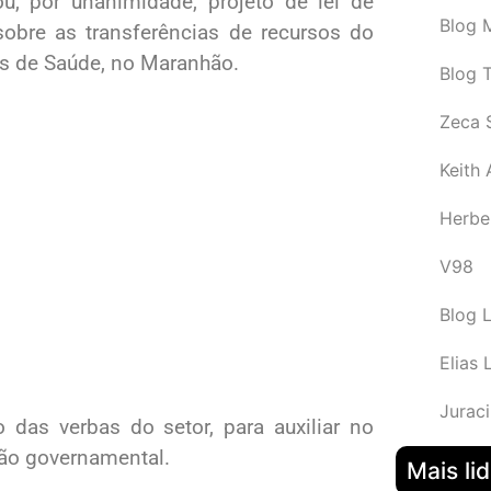
vou, por unanimidade, projeto de lei de
Blog M
sobre as transferências de recursos do
s de Saúde, no Maranhão.
Blog 
Zeca 
Keith
Herbe
V98
Blog 
Elias 
Juraci
o das verbas do setor, para auxiliar no
ção governamental.
Mais li