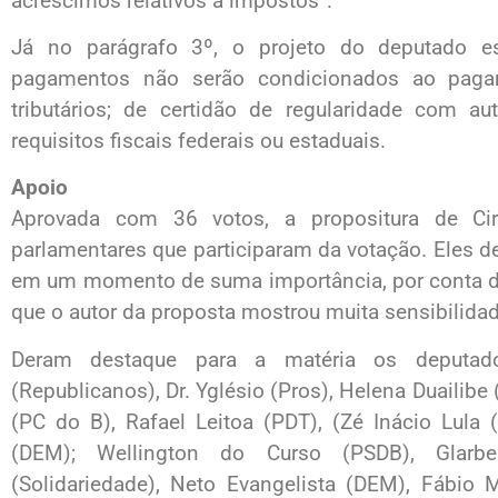
acréscimos relativos a impostos”.
Já no parágrafo 3º, o projeto do deputado e
pagamentos não serão condicionados ao pagam
tributários; de certidão de regularidade com a
requisitos fiscais federais ou estaduais.
Apoio
Aprovada com 36 votos, a propositura de Ci
parlamentares que participaram da votação. Eles d
em um momento de suma importância, por conta d
que o autor da proposta mostrou muita sensibilidad
Deram destaque para a matéria os deputado
(Republicanos), Dr. Yglésio (Pros), Helena Duailibe
(PC do B), Rafael Leitoa (PDT), (Zé Inácio Lula 
(DEM); Wellington do Curso (PSDB), Glarbe
(Solidariedade), Neto Evangelista (DEM), Fábio