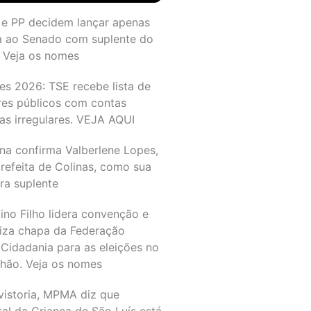
 e PP decidem lançar apenas
a ao Senado com suplente do
 Veja os nomes
es 2026: TSE recebe lista de
res públicos com contas
as irregulares. VEJA AQUI
na confirma Valberlene Lopes,
refeita de Colinas, como sua
ra suplente
ino Filho lidera convenção e
liza chapa da Federação
Cidadania para as eleições no
hão. Veja os nomes
vistoria, MPMA diz que
al da Criança de São Luís está