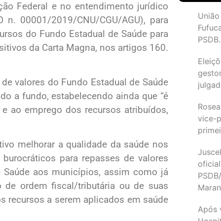
ção Federal e no entendimento jurídico
União
O n. 00001/2019/CNU/CGU/AGU), para
Fufuc
ecursos do Fundo Estadual de Saúde para
PSDB.
itivos da Carta Magna, nos artigos 160.
Eleiçõ
gesto
 de valores do Fundo Estadual de Saúde
julgad
do a fundo, estabelecendo ainda que “é
Rosea
a e ao emprego dos recursos atribuídos,
vice-p
primei
etivo melhorar a qualidade da saúde nos
Juscel
burocráticos para repasses de valores
oficia
e Saúde aos municípios, assim como já
PSDB/
 de ordem fiscal/tributária ou de suas
Maran
 os recursos a serem aplicados em saúde
Após 
Hospit