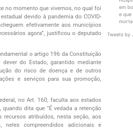
em bo
nte no momento que vivemos, no qual foi
e que
e estadual devido à pandemia do COVID-
morta
s cheguem efetivamente aos municípios
ssários agora”, justificou o deputado
Tweets by 
undamental o artigo 196 da Constituição
e dever do Estado, garantido mediante
dução do risco de doença e de outros
 ações e serviços para sua promoção,
deral, no Art. 160, faculta aos estados
, quando dita que “É vedada a retenção
 recursos atribuídos, nesta seção, aos
s, neles compreendidos adicionais e