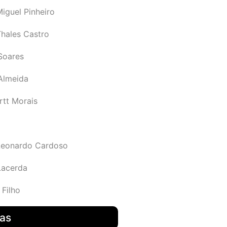
iguel Pinheiro
Thales Castro
Soares
 Almeida
rtt Morais
Leonardo Cardoso
Lacerda
 Filho
das