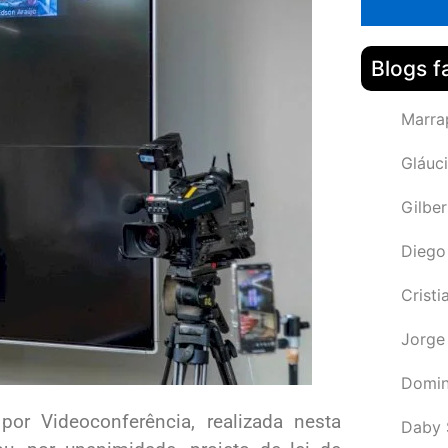
Blogs f
Marra
Gláuci
Gilbe
Diego
Cristi
Jorge
Domin
or Videoconferência, realizada nesta
Daby 