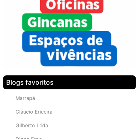
Blogs favoritos
Marrapá
Gláucio Ericeira
Gilberto Léda