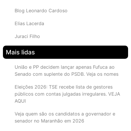
Blog Leonardo Cardoso
Elias Lacerda
Juraci Filho
Mais lidas
União e PP decidem lançar apenas Fufuca ao
Senado com suplente do PSDB. Veja os nomes
Eleições 2026: TSE recebe lista de gestores
públicos com contas julgadas irregulares. VEJA
AQUI
Veja quem são os candidatos a governador e
senador no Maranhão em 2026