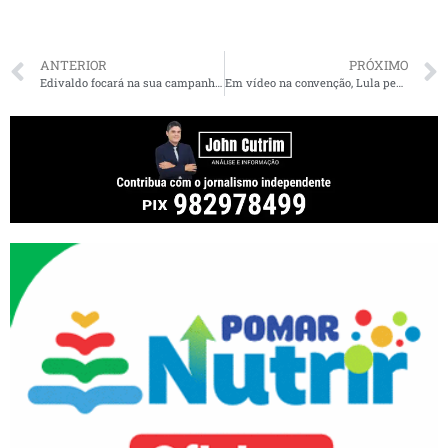
ANTERIOR
PRÓXIMO
Edivaldo focará na sua campanha de governo e não deve interferir na disputa do Senado
Em vídeo na convenção, Lula pede que Flávio Dino seja eleito senador: “vai me ajudar a fazer desse país melhor”