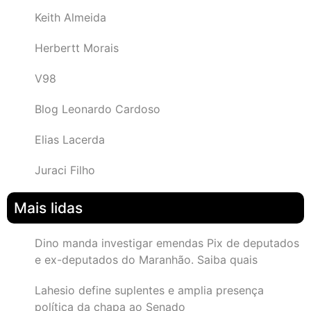
Keith Almeida
Herbertt Morais
V98
Blog Leonardo Cardoso
Elias Lacerda
Juraci Filho
Mais lidas
Dino manda investigar emendas Pix de deputados
e ex-deputados do Maranhão. Saiba quais
Lahesio define suplentes e amplia presença
política da chapa ao Senado