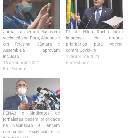
Jornalistas serão inclusos em
PL de Hildo Rocha inclui
vacinação no Pará, Alagoas e
imprensa em grupos
em Teresina; Câmara e
prioritários para vacina
Assembleia aprovam
contra Covid-19
inclusão
1 de abril de 2021
16 de abril de 2021
Em "Estado"
Em "Estado"
FENAJ e Sindicatos de
jornalistas pedem prioridade
na vacinação e lançam
campanha “Essencial é a
informação!”