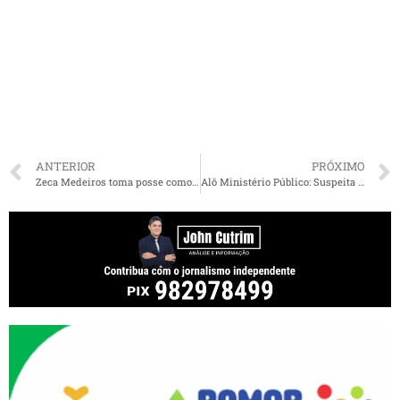
ANTERIOR
PRÓXIMO
Zeca Medeiros toma posse como vereador na Câmara de São Luís
Alô Ministério Público: Suspeita de fraude na licitação da limpeza em grande cidade do MA