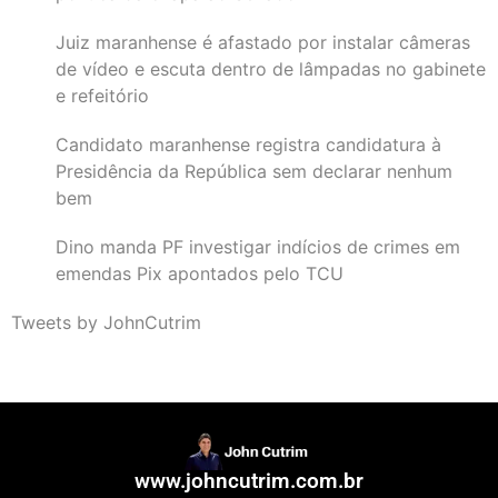
Juiz maranhense é afastado por instalar câmeras
de vídeo e escuta dentro de lâmpadas no gabinete
e refeitório
Candidato maranhense registra candidatura à
Presidência da República sem declarar nenhum
bem
Dino manda PF investigar indícios de crimes em
emendas Pix apontados pelo TCU
Tweets by JohnCutrim
www.johncutrim.com.br