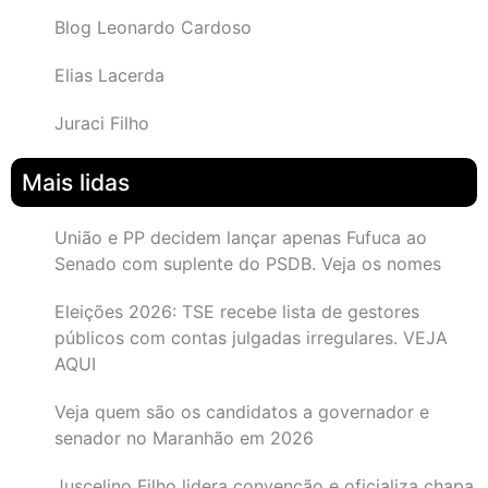
Blog Leonardo Cardoso
Elias Lacerda
Juraci Filho
Mais lidas
União e PP decidem lançar apenas Fufuca ao
Senado com suplente do PSDB. Veja os nomes
Eleições 2026: TSE recebe lista de gestores
públicos com contas julgadas irregulares. VEJA
AQUI
Veja quem são os candidatos a governador e
senador no Maranhão em 2026
Juscelino Filho lidera convenção e oficializa chapa