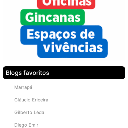
Blogs favoritos
Marrapá
Gláucio Ericeira
Gilberto Léda
Diego Emir