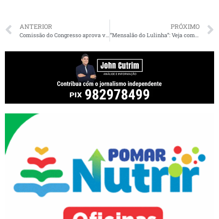
ANTERIOR
PRÓXIMO
Comissão do Congresso aprova verba extra a partidos estimada em R$ 160 mi para 2026
“Mensalão do Lulinha”: Veja como parlamentares do MA votaram na CPMI para convocação do filho do Presidente