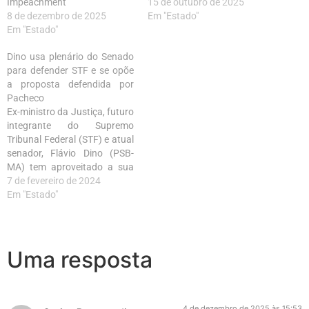
Impeachment
15 de outubro de 2025
8 de dezembro de 2025
Em "Estado"
Em "Estado"
Dino usa plenário do Senado
para defender STF e se opõe
a proposta defendida por
Pacheco
Ex-ministro da Justiça, futuro
integrante do Supremo
Tribunal Federal (STF) e atual
senador, Flávio Dino (PSB-
MA) tem aproveitado a sua
passagem relâmpago pelo
7 de fevereiro de 2024
Congresso para discursar em
Em "Estado"
defesa da sua futura Casa.
Uma resposta
4 de dezembro de 2025 às 15:53