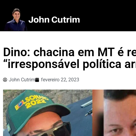
Dino: chacina em MT é r
“irresponsável política 
John Cutrim
fevereiro 22, 2023