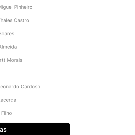
iguel Pinheiro
Thales Castro
Soares
 Almeida
rtt Morais
Leonardo Cardoso
Lacerda
 Filho
das