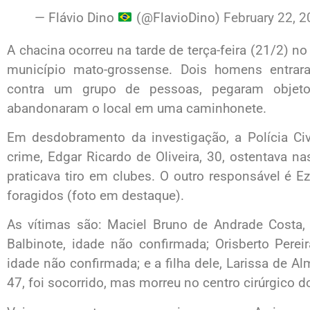
— Flávio Dino
(@FlavioDino)
February 22, 
A chacina ocorreu na tarde de terça-feira (21/2) no
município mato-grossense. Dois homens entrar
contra um grupo de pessoas, pegaram obje
abandonaram o local em uma caminhonete.
Em desdobramento da investigação, a Polícia Ci
crime, Edgar Ricardo de Oliveira, 30, ostentava n
praticava tiro em clubes. O outro responsável é 
foragidos (foto em destaque).
As vítimas são: Maciel Bruno de Andrade Costa,
Balbinote, idade não confirmada; Orisberto Perei
idade não confirmada; e a filha dele, Larissa de Al
47, foi socorrido, mas morreu no centro cirúrgico d