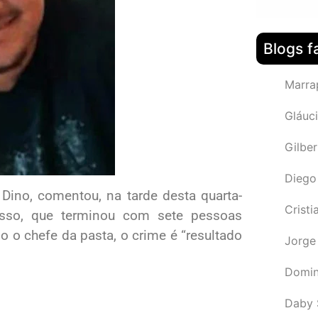
Blogs f
Marra
Gláuci
Gilbe
Diego
 Dino, comentou, na tarde desta quarta-
Cristi
osso, que terminou com sete pessoas
 o chefe da pasta, o crime é “resultado
Jorge
Domin
Daby 