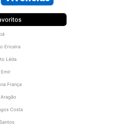
avoritos
pá
o Ericeira
rto Léda
 Emir
ana França
 Aragão
gos Costa
Santos