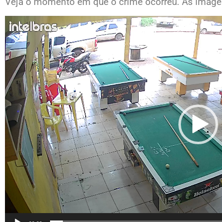
Veja o momento em que o crime ocorreu. As imagen
Tocador
de
vídeo