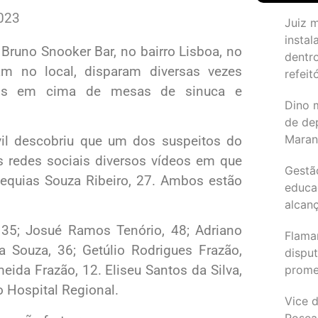
2023
Juiz 
instal
 Bruno Snooker Bar, no bairro Lisboa, no
dentr
am no local, disparam diversas vezes
refeit
tos em cima de mesas de sinuca e
Dino 
de de
Maran
vil descobriu que um dos suspeitos do
as redes sociais diversos vídeos em que
Gestã
Ezequias Souza Ribeiro, 27. Ambos estão
educa
alcanç
 35; Josué Ramos Tenório, 48; Adriano
Flama
ra Souza, 36; Getúlio Rodrigues Frazão,
dispu
meida Frazão, 12. Eliseu Santos da Silva,
promet
o Hospital Regional.
Vice d
Rosea