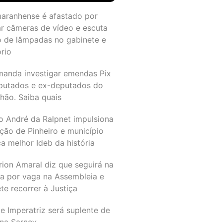
maranhense é afastado por
ar câmeras de vídeo e escuta
o de lâmpadas no gabinete e
ório
manda investigar emendas Pix
putados e ex-deputados do
hão. Saiba quais
o André da Ralpnet impulsiona
ção de Pinheiro e município
a melhor Ideb da história
rion Amaral diz que seguirá na
ta por vaga na Assembleia e
e recorrer à Justiça
e Imperatriz será suplente de
na Sarney