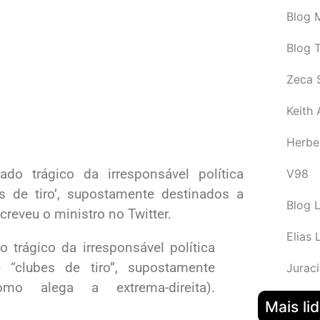
Blog M
Blog 
Zeca 
Keith
Herbe
do trágico da irresponsável política
V98
s de tiro’, supostamente destinados a
Blog 
creveu o ministro no Twitter.
Elias 
 trágico da irresponsável política
 “clubes de tiro”, supostamente
Juraci
o alega a extrema-direita).
Mais li