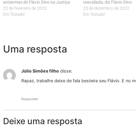
antiarmas de Flávio Dino na Justiça
reavaliada, diz Flávio Dino
23 de fevereiro de 2023
25 de dezembro de 2022
Em "Estado"
Em "Estado"
Uma resposta
Júlio Simões filho
disse:
Rapaz, trabalhe deixe de fala besteira seu Flávio. E n
Responder
Deixe uma resposta