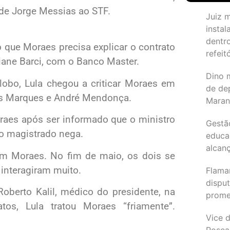
 de Jorge Messias ao STF.
Juiz 
instal
dentr
 que Moraes precisa explicar o contrato
refeit
iane Barci, com o Banco Master.
Dino 
obo, Lula chegou a criticar Moraes em
de de
es Marques e André Mendonça.
Maran
raes após ser informado que o ministro
Gestã
 o magistrado nega.
educa
alcanç
com Moraes. No fim de maio, os dois se
interagiram muito.
Flama
dispu
oberto Kalil, médico do presidente, na
promet
os, Lula tratou Moraes “friamente”.
Vice d
Rosea