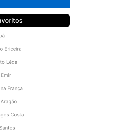
avoritos
pá
o Ericeira
rto Léda
 Emir
ana França
 Aragão
gos Costa
Santos