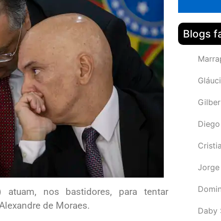
Blogs f
Marra
Gláuci
Gilbe
Diego
Cristi
Jorge
Domin
) atuam, nos bastidores, para tentar
 Alexandre de Moraes.
Daby 