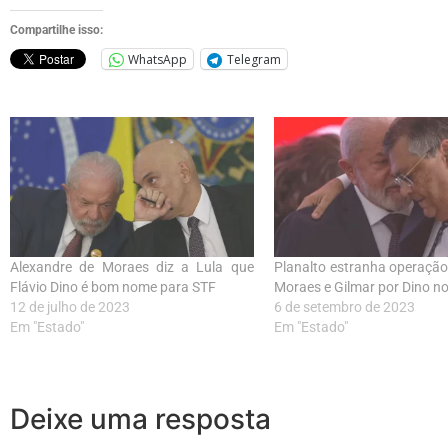
Compartilhe isso:
WhatsApp
Telegram
Alexandre de Moraes diz a Lula que
Planalto estranha operaçã
Flávio Dino é bom nome para STF
Moraes e Gilmar por Dino n
12 de julho de 2023
6 de setembro de 2023
Em "Estado"
Em "Estado"
Deixe uma resposta