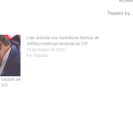
Tweets by 
Lula articula nos bastidores licença de
Toffoli e eventual renúncia do STF
18 de março de 2026
Em "Estado"
o casada de
o STF