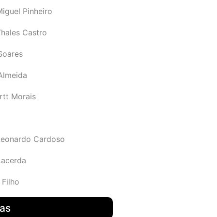
iguel Pinheiro
Thales Castro
Soares
 Almeida
rtt Morais
Leonardo Cardoso
Lacerda
 Filho
das