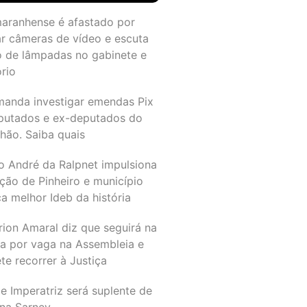
maranhense é afastado por
ar câmeras de vídeo e escuta
o de lâmpadas no gabinete e
ório
manda investigar emendas Pix
putados e ex-deputados do
hão. Saiba quais
o André da Ralpnet impulsiona
ção de Pinheiro e município
a melhor Ideb da história
rion Amaral diz que seguirá na
ta por vaga na Assembleia e
e recorrer à Justiça
e Imperatriz será suplente de
na Sarney