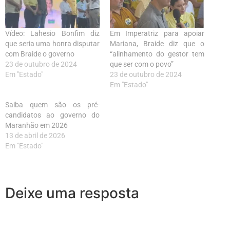
Vídeo: Lahesio Bonfim diz
Em Imperatriz para apoiar
que seria uma honra disputar
Mariana, Braide diz que o
com Braide o governo
“alinhamento do gestor tem
23 de outubro de 2024
que ser com o povo”
Em "Estado"
23 de outubro de 2024
Em "Estado"
Saiba quem são os pré-
candidatos ao governo do
Maranhão em 2026
13 de abril de 2026
Em "Estado"
Deixe uma resposta