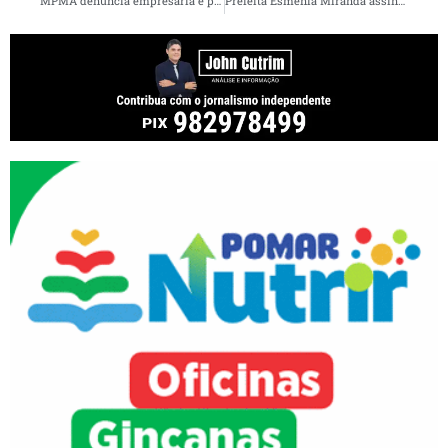
MPMA denuncia empresária e policial por tortura e tentativa de homicídio contra doméstica grávida
Prefeita Esmênia Miranda assina Ordem de Serviço para as obras do Novo Mercado Central neste sábado (4)