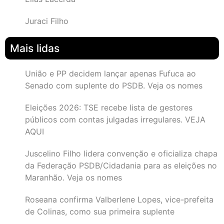
Juraci Filho
Mais lidas
União e PP decidem lançar apenas Fufuca ao
Senado com suplente do PSDB. Veja os nomes
Eleições 2026: TSE recebe lista de gestores
públicos com contas julgadas irregulares. VEJA
AQUI
Juscelino Filho lidera convenção e oficializa chapa
da Federação PSDB/Cidadania para as eleições no
Maranhão. Veja os nomes
Roseana confirma Valberlene Lopes, vice-prefeita
de Colinas, como sua primeira suplente