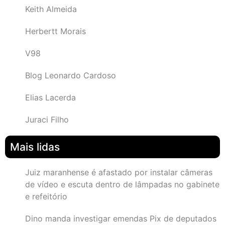
Keith Almeida
Herbertt Morais
V98
Blog Leonardo Cardoso
Elias Lacerda
Juraci Filho
Mais lidas
Juiz maranhense é afastado por instalar câmeras
de vídeo e escuta dentro de lâmpadas no gabinete
e refeitório
Dino manda investigar emendas Pix de deputados