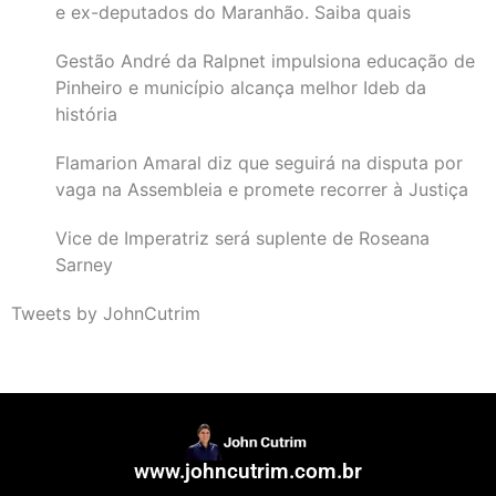
e ex-deputados do Maranhão. Saiba quais
Gestão André da Ralpnet impulsiona educação de
Pinheiro e município alcança melhor Ideb da
história
Flamarion Amaral diz que seguirá na disputa por
vaga na Assembleia e promete recorrer à Justiça
Vice de Imperatriz será suplente de Roseana
Sarney
Tweets by JohnCutrim
www.johncutrim.com.br