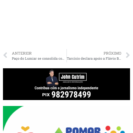
ANTERIOR
PRÓXIMO
Paço do Lumiar se consolida como referência em exames de imagem sob a gestão do Prefeito Fred Campos
Tarcísio declara apoio a Flávio Bolsonaro, mas diz que direita terá mais candidatos em 2026