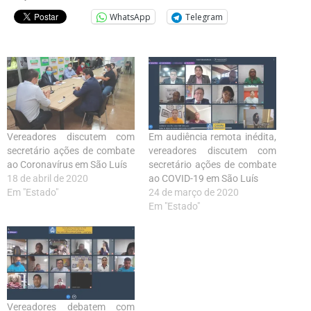
WhatsApp
Telegram
Vereadores discutem com
Em audiência remota inédita,
secretário ações de combate
vereadores discutem com
ao Coronavírus em São Luís
secretário ações de combate
18 de abril de 2020
ao COVID-19 em São Luís
Em "Estado"
24 de março de 2020
Em "Estado"
Vereadores debatem com