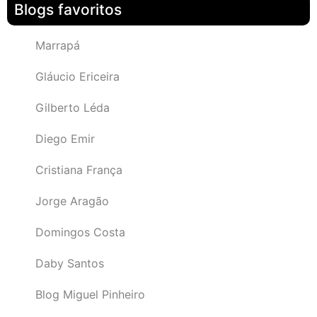
Blogs favoritos
Marrapá
Gláucio Ericeira
Gilberto Léda
Diego Emir
Cristiana França
Jorge Aragão
Domingos Costa
Daby Santos
Blog Miguel Pinheiro