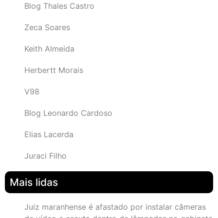
Blog Thales Castro
Zeca Soares
Keith Almeida
Herbertt Morais
V98
Blog Leonardo Cardoso
Elias Lacerda
Juraci Filho
Mais lidas
Juiz maranhense é afastado por instalar câmeras