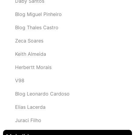
Daby Santos
Blog Miguel Pinheiro
Blog Thales Castro
Zeca Soares
Keith Almeida
Herbertt Morais
V98
Blog Leonardo Cardoso
Elias Lacerda
Juraci Filho