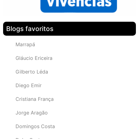
Blogs favoritos
Marrapá
Gláucio Ericeira
Gilberto Léda
Diego Emir
Cristiana França
Jorge Aragão
Domingos Costa