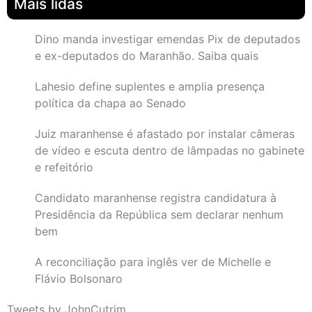
Mais lidas
Dino manda investigar emendas Pix de deputados
e ex-deputados do Maranhão. Saiba quais
Lahesio define suplentes e amplia presença
política da chapa ao Senado
Juiz maranhense é afastado por instalar câmeras
de vídeo e escuta dentro de lâmpadas no gabinete
e refeitório
Candidato maranhense registra candidatura à
Presidência da República sem declarar nenhum
bem
A reconciliação para inglês ver de Michelle e
Flávio Bolsonaro
Tweets by JohnCutrim