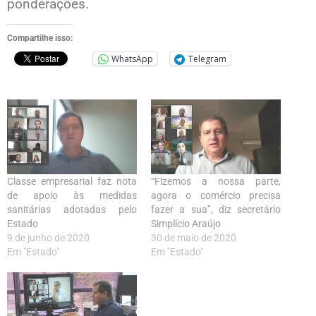
ponderações.
Compartilhe isso:
WhatsApp
Telegram
Classe empresarial faz nota
“Fizemos a nossa parte,
de apoio às medidas
agora o comércio precisa
sanitárias adotadas pelo
fazer a sua”, diz secretário
Estado
Simplício Araújo
9 de junho de 2020
30 de maio de 2020
Em "Estado"
Em "Estado"