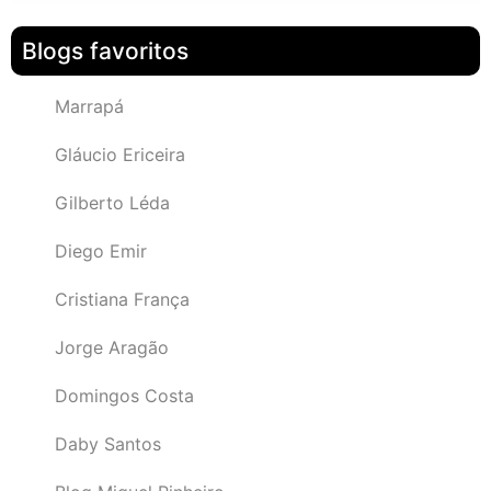
Blogs favoritos
Marrapá
Gláucio Ericeira
Gilberto Léda
Diego Emir
Cristiana França
Jorge Aragão
Domingos Costa
Daby Santos