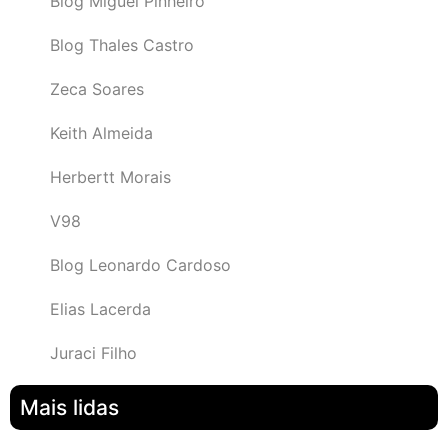
Blog Miguel Pinheiro
Blog Thales Castro
Zeca Soares
Keith Almeida
Herbertt Morais
V98
Blog Leonardo Cardoso
Elias Lacerda
Juraci Filho
Mais lidas