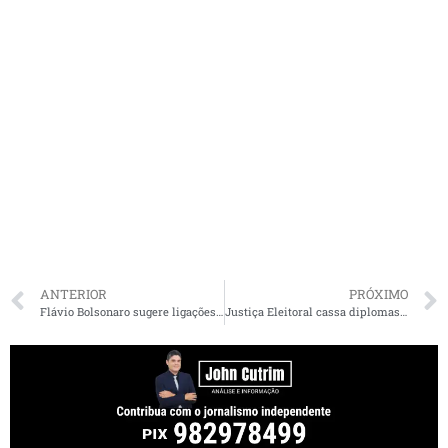
ANTERIOR
PRÓXIMO
Flávio Bolsonaro sugere ligações de Dino e Lula com o crime organizado
Justiça Eleitoral cassa diplomas de prefeito, vice e duas suplentes em Turiaçu e determina novas eleições após condenação por abuso de poder político