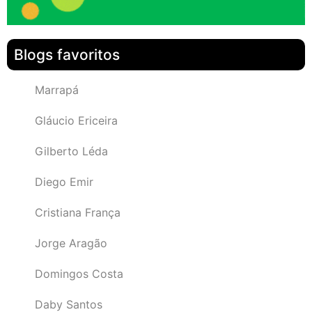
Blogs favoritos
Marrapá
Gláucio Ericeira
Gilberto Léda
Diego Emir
Cristiana França
Jorge Aragão
Domingos Costa
Daby Santos