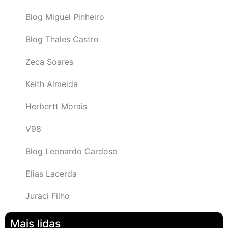
Blog Miguel Pinheiro
Blog Thales Castro
Zeca Soares
Keith Almeida
Herbertt Morais
V98
Blog Leonardo Cardoso
Elias Lacerda
Juraci Filho
Mais lidas