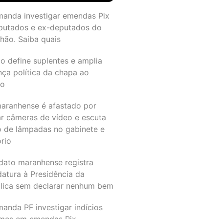
manda investigar emendas Pix
putados e ex-deputados do
hão. Saiba quais
o define suplentes e amplia
nça política da chapa ao
do
maranhense é afastado por
ar câmeras de vídeo e escuta
o de lâmpadas no gabinete e
ório
dato maranhense registra
datura à Presidência da
lica sem declarar nenhum bem
anda PF investigar indícios
imes em emendas Pix