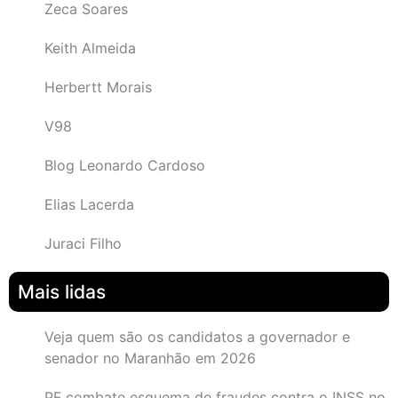
Zeca Soares
Keith Almeida
Herbertt Morais
V98
Blog Leonardo Cardoso
Elias Lacerda
Juraci Filho
Mais lidas
Veja quem são os candidatos a governador e
senador no Maranhão em 2026
PF combate esquema de fraudes contra o INSS no