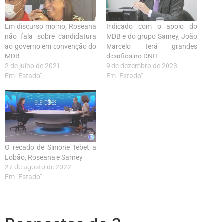
Em discurso morno, Roseana
Indicado com o apoio do
não fala sobre candidatura
MDB e do grupo Sarney, João
ao governo em convenção do
Marcelo terá grandes
MDB
desafios no DNIT
2 de julho de 2021
9 de dezembro de 2023
Em "Estado"
Em "Estado"
O recado de Simone Tebet a
Lobão, Roseana e Sarney
27 de agosto de 2022
Em "Estado"