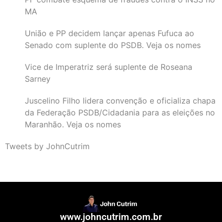
MA
União e PP decidem lançar apenas Fufuca ao
Senado com suplente do PSDB. Veja os nomes
Vice de Imperatriz será suplente de Roseana
Sarney
Juscelino Filho lidera convenção e oficializa chapa
da Federação PSDB/Cidadania para as eleições no
Maranhão. Veja os nomes
Tweets by JohnCutrim
www.johncutrim.com.br