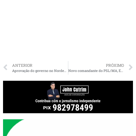
ANTERIOR
PRÓXIMO
Aprovação do governo no Nordeste cai depois de viagens de Bolsonaro
Novo comandante do PSL/MA, Edinho Lobão diz que aliança do partido com Neto Evangelista é indissolúvel