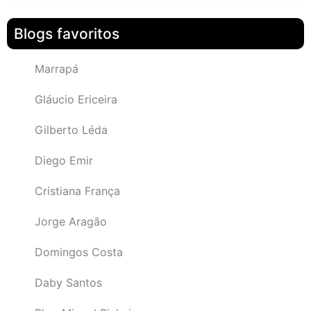
Blogs favoritos
Marrapá
Gláucio Ericeira
Gilberto Léda
Diego Emir
Cristiana França
Jorge Aragão
Domingos Costa
Daby Santos