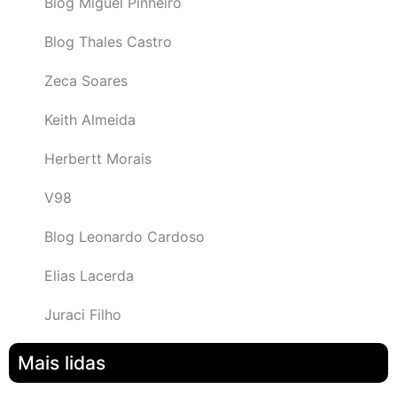
Blog Miguel Pinheiro
Blog Thales Castro
Zeca Soares
Keith Almeida
Herbertt Morais
V98
Blog Leonardo Cardoso
Elias Lacerda
Juraci Filho
Mais lidas