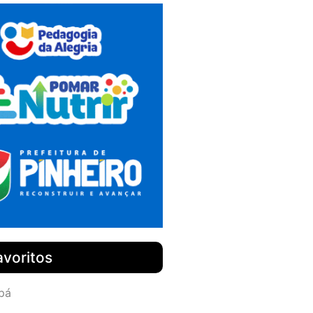
avoritos
pá