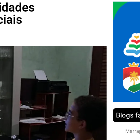
idades
iais
Blogs f
Marra