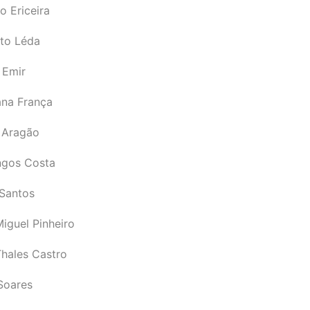
o Ericeira
rto Léda
 Emir
ana França
 Aragão
gos Costa
Santos
iguel Pinheiro
Thales Castro
Soares