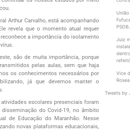
cou.
União
Fufuc
ral Arthur Carvalho, está acompanhando
PSDB.
 Ele revela que o momento atual requer
 reconhece a importância do isolamento
Juiz 
vírus.
instal
dentr
te, são de muita importância, porque
refeit
transmitidos pelas aulas, sem que haja
remos os conhecimentos necessários por
Vice d
Rosea
bilizando, já que devemos manter o
u.
Tweets by 
 atividades escolares presenciais foram
a disseminação do Covid-19, no âmbito
dual de Educação do Maranhão. Nesse
zando novas plataformas educacionais,