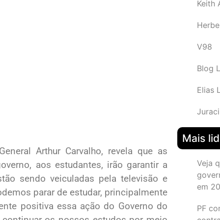
Keith
Herbe
V98
Blog 
Elias 
Juraci
Mais li
eneral Arthur Carvalho, revela que as
Veja 
overno, aos estudantes, irão garantir a
gover
tão sendo veiculadas pela televisão e
em 2
odemos parar de estudar, principalmente
ente positiva essa ação do Governo do
PF co
 continuar os nossos estudos por meio
contr