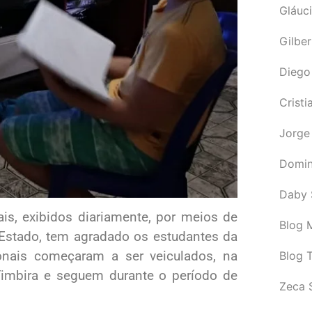
Gláuci
Gilbe
Diego
Cristi
Jorge
Domin
Daby 
is, exibidos diariamente, por meios de
Blog M
Estado, tem agradado os estudantes da
onais começaram a ser veiculados, na
Blog 
Timbira e seguem durante o período de
Zeca 