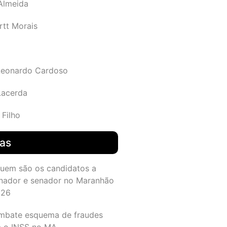
 Almeida
rtt Morais
Leonardo Cardoso
Lacerda
 Filho
das
quem são os candidatos a
nador e senador no Maranhão
026
mbate esquema de fraudes
a o INSS no MA