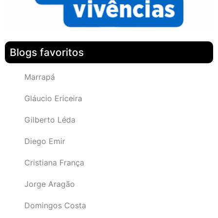
Blogs favoritos
Marrapá
Gláucio Ericeira
Gilberto Léda
Diego Emir
Cristiana França
Jorge Aragão
Domingos Costa