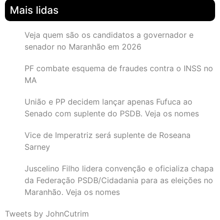
Mais lidas
Veja quem são os candidatos a governador e
senador no Maranhão em 2026
PF combate esquema de fraudes contra o INSS no
MA
União e PP decidem lançar apenas Fufuca ao
Senado com suplente do PSDB. Veja os nomes
Vice de Imperatriz será suplente de Roseana
Sarney
Juscelino Filho lidera convenção e oficializa chapa
da Federação PSDB/Cidadania para as eleições no
Maranhão. Veja os nomes
Tweets by JohnCutrim