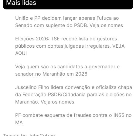
Mais lidas
União e PP decidem lançar apenas Fufuca ao
Senado com suplente do PSDB. Veja os nomes
Eleições 2026: TSE recebe lista de gestores
públicos com contas julgadas irregulares. VEJA
AQUI
Veja quem são os candidatos a governador e
senador no Maranhão em 2026
Juscelino Filho lidera convenção e oficializa chapa
da Federação PSDB/Cidadania para as eleições no
Maranhão. Veja os nomes
PF combate esquema de fraudes contra o INSS no
MA
Tweets by JohnCutrim