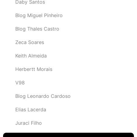
Daby Santos
Blog Miguel Pinheiro
Blog Thales Castro
Zeca Soares
Keith Almeida
Herbertt Morais
V98
Blog Leonardo Cardoso
Elias Lacerda
Juraci Filho