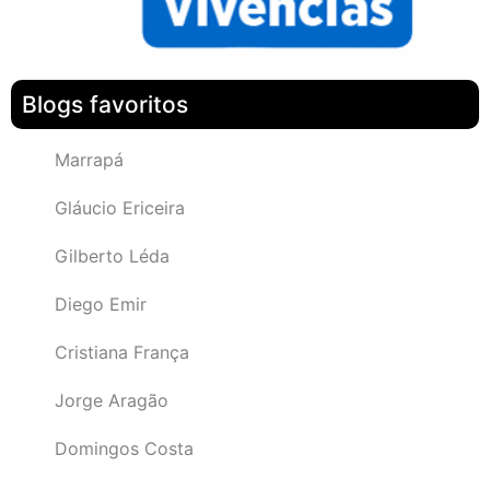
Blogs favoritos
Marrapá
Gláucio Ericeira
Gilberto Léda
Diego Emir
Cristiana França
Jorge Aragão
Domingos Costa