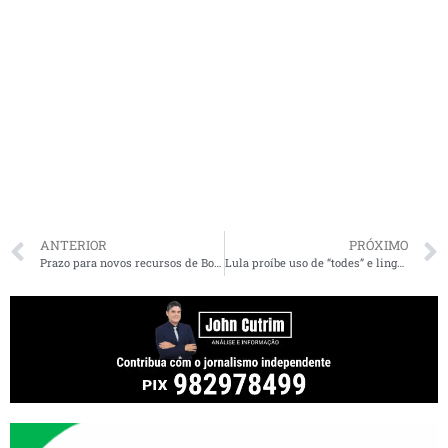
ANTERIOR
PRÓXIMO
Prazo para novos recursos de Bolsonaro ao STF deve começar na quarta
Lula proíbe uso de “todes” e linguagem neutra no governo