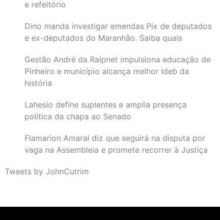
e refeitório
Dino manda investigar emendas Pix de deputados
e ex-deputados do Maranhão. Saiba quais
Gestão André da Ralpnet impulsiona educação de
Pinheiro e município alcança melhor Ideb da
história
Lahesio define suplentes e amplia presença
política da chapa ao Senado
Flamarion Amaral diz que seguirá na disputa por
vaga na Assembleia e promete recorrer à Justiça
Tweets by JohnCutrim