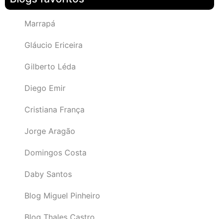
Marrapá
Gláucio Ericeira
Gilberto Léda
Diego Emir
Cristiana França
Jorge Aragão
Domingos Costa
Daby Santos
Blog Miguel Pinheiro
Blog Thales Castro