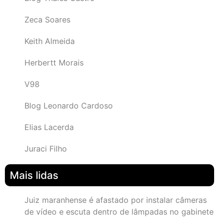
Zeca Soares
Keith Almeida
Herbertt Morais
V98
Blog Leonardo Cardoso
Elias Lacerda
Juraci Filho
Mais lidas
Juiz maranhense é afastado por instalar câmeras
de vídeo e escuta dentro de lâmpadas no gabinete