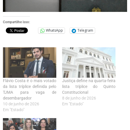
Compartilhe isso:
WhatsApp
Telegram
Flávio Costa é o mais votado
Justiça define na quarta-feira
da lista tríplice definida pelo
lista tríplice do Quinto
TJMA para vaga de
Constitucional
desembargador
8 de junho de 2026
10 de junho de 2026
Em "Estado"
Em "Estado"