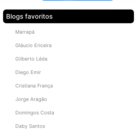
Blogs favoritos
Marrapá
Gláucio Ericeira
Gilberto Léda
Diego Emir
Cristiana França
Jorge Aragão
Domingos Costa
Daby Santos