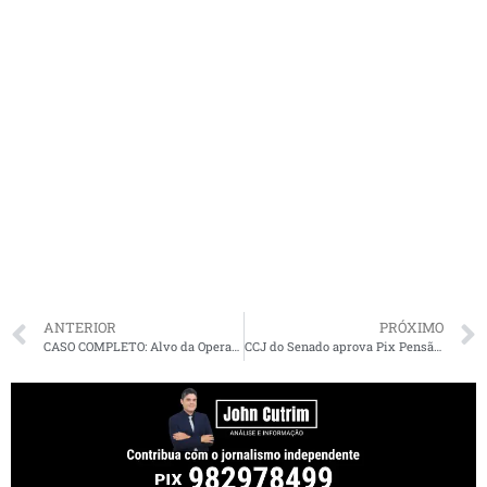
ANTERIOR
PRÓXIMO
CASO COMPLETO: Alvo da Operação Fundo Oculto da Polícia Federal, Edésio Cavalcanti, prefeito de Turiaçu, já soma duas cassações e enfrenta o maior cerco judicial de sua gestão
CCJ do Senado aprova Pix Pensão sob relatoria de Ana Paula Lobato