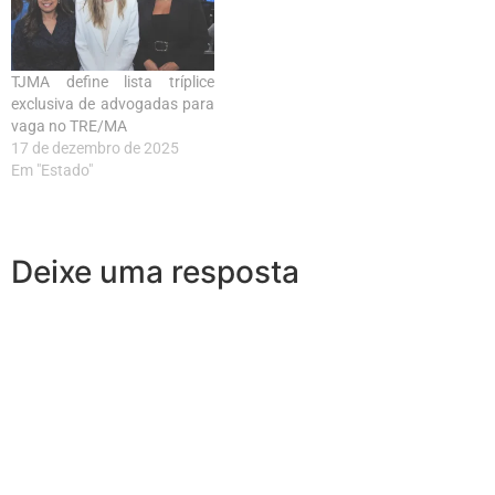
TJMA define lista tríplice
exclusiva de advogadas para
vaga no TRE/MA
17 de dezembro de 2025
Em "Estado"
Deixe uma resposta