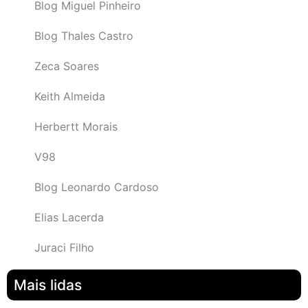
Blog Miguel Pinheiro
Blog Thales Castro
Zeca Soares
Keith Almeida
Herbertt Morais
V98
Blog Leonardo Cardoso
Elias Lacerda
Juraci Filho
Mais lidas