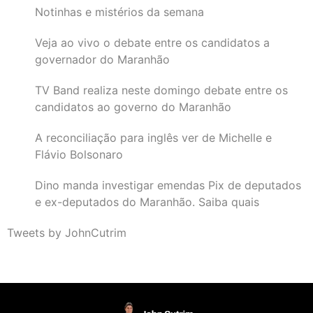
Notinhas e mistérios da semana
Veja ao vivo o debate entre os candidatos a
governador do Maranhão
TV Band realiza neste domingo debate entre os
candidatos ao governo do Maranhão
A reconciliação para inglês ver de Michelle e
Flávio Bolsonaro
Dino manda investigar emendas Pix de deputados
e ex-deputados do Maranhão. Saiba quais
Tweets by JohnCutrim