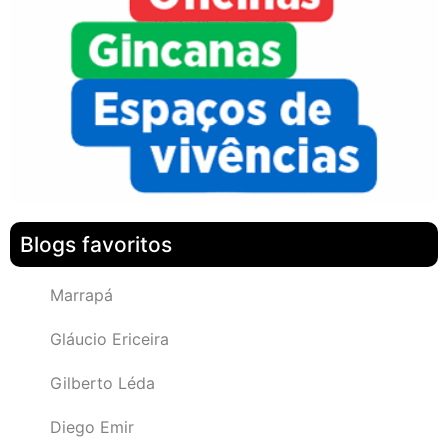
Blogs favoritos
Marrapá
Gláucio Ericeira
Gilberto Léda
Diego Emir