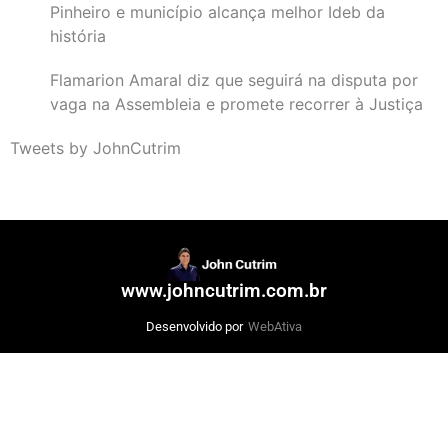
Pinheiro e município alcança melhor Ideb da
história
Flamarion Amaral diz que seguirá na disputa por
vaga na Assembleia e promete recorrer à Justiça
Tweets by JohnCutrim
www.johncutrim.com.br
Desenvolvido por
WebAtiva