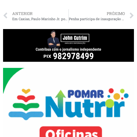
ANTERIOR
PRÓXIMO
Em Caxias, Paulo Marinho Jr. pode ser rifado por Fábio Gentil
Penha participa de inauguração da nova escadaria da Floresta da Liberdade