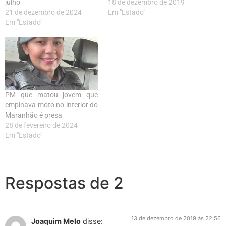
julho
18 de dezembro de 2019
21 de dezembro de 2024
Em "Estado"
Em "Estado"
PM que matou jovem que
empinava moto no interior do
Maranhão é presa
28 de fevereiro de 2024
Em "Estado"
Respostas de 2
13 de dezembro de 2019 às 22:56
Joaquim Melo
disse: