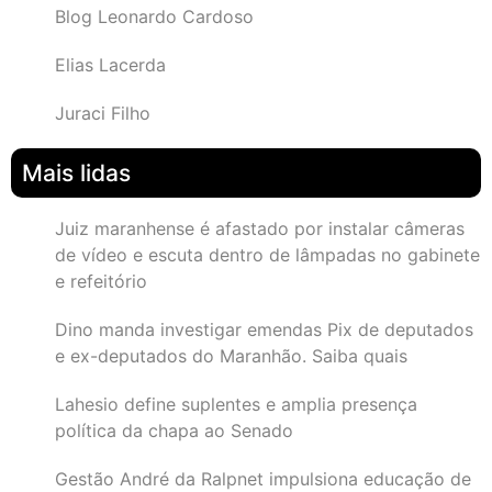
Blog Leonardo Cardoso
Elias Lacerda
Juraci Filho
Mais lidas
Juiz maranhense é afastado por instalar câmeras
de vídeo e escuta dentro de lâmpadas no gabinete
e refeitório
Dino manda investigar emendas Pix de deputados
e ex-deputados do Maranhão. Saiba quais
Lahesio define suplentes e amplia presença
política da chapa ao Senado
Gestão André da Ralpnet impulsiona educação de