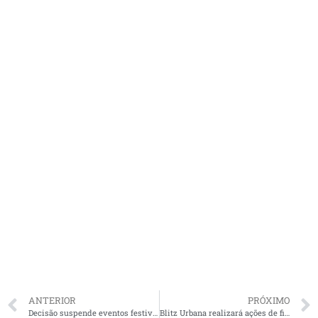
ANTERIOR
PRÓXIMO
Decisão suspende eventos festivos durante o período de Carnaval no Maranhão
Blitz Urbana realizará ações de fiscalização para coibir festas de Carnaval em São Luís