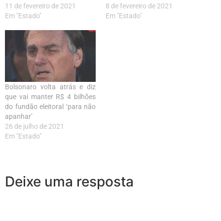
11 de fevereiro de 2021
8 de fevereiro de 2021
Em "Estado"
Em "Estado"
Bolsonaro volta atrás e diz
que vai manter R$ 4 bilhões
do fundão eleitoral ‘para não
apanhar’
26 de julho de 2021
Em "Estado"
Deixe uma resposta