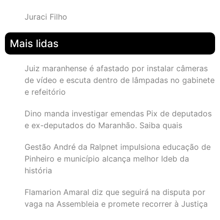
Juraci Filho
Mais lidas
Juiz maranhense é afastado por instalar câmeras
de vídeo e escuta dentro de lâmpadas no gabinete
e refeitório
Dino manda investigar emendas Pix de deputados
e ex-deputados do Maranhão. Saiba quais
Gestão André da Ralpnet impulsiona educação de
Pinheiro e município alcança melhor Ideb da
história
Flamarion Amaral diz que seguirá na disputa por
vaga na Assembleia e promete recorrer à Justiça