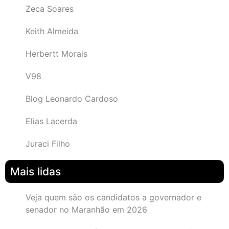
Zeca Soares
Keith Almeida
Herbertt Morais
V98
Blog Leonardo Cardoso
Elias Lacerda
Juraci Filho
Mais lidas
Veja quem são os candidatos a governador e
senador no Maranhão em 2026