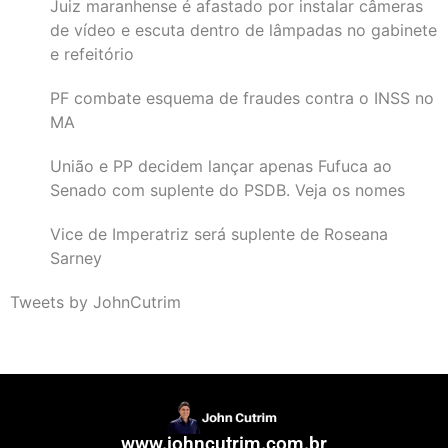
Juiz maranhense é afastado por instalar câmeras
de vídeo e escuta dentro de lâmpadas no gabinete
e refeitório
PF combate esquema de fraudes contra o INSS no
MA
União e PP decidem lançar apenas Fufuca ao
Senado com suplente do PSDB. Veja os nomes
Vice de Imperatriz será suplente de Roseana
Sarney
Tweets by JohnCutrim
www.johncutrim.com.br