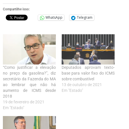
Compartilhe isso:
WhatsApp
Telegram
“Como justificar a elevação
Deputados aprovam texto-
no preço da gasolina?”, diz
base para valor fixo do ICMS
secretário da Fazenda do MA
sobre combustível
ao lembrar que não há
13 de outubro de 2021
aumento de ICMS desde
Em "Estado"
2018
19 de fevereiro de 2021
Em "Estado"