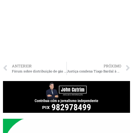
ANTERIOR
PRÓXIMO
Fórum sobre distribuição de gás natural no MA acontece nesta quinta-feira
Justiça condena Tiago Bardal à perda do cargo público e a penas de reclusão e detenção