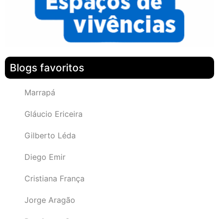
Blogs favoritos
Marrapá
Gláucio Ericeira
Gilberto Léda
Diego Emir
Cristiana França
Jorge Aragão