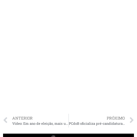
ANTERIOR
PRÓXIMO
Vídeo: Em ano de eleição, mais um pré-candidato a prefeito do MA recorre ao choro
PCdoB oficializa pré-candidatura de Rubens Jr à prefeitura de São Luís