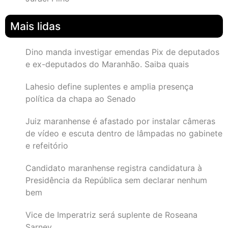
Mais lidas
Dino manda investigar emendas Pix de deputados
e ex-deputados do Maranhão. Saiba quais
Lahesio define suplentes e amplia presença
política da chapa ao Senado
Juiz maranhense é afastado por instalar câmeras
de vídeo e escuta dentro de lâmpadas no gabinete
e refeitório
Candidato maranhense registra candidatura à
Presidência da República sem declarar nenhum
bem
Vice de Imperatriz será suplente de Roseana
Sarney