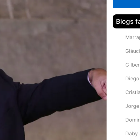
Blogs f
Marra
Gláuci
Gilbe
Diego
Cristi
Jorge
Domin
Daby 