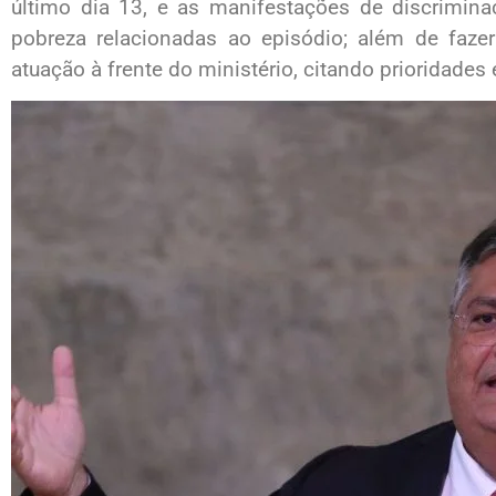
último dia 13, e as manifestações de discriminaç
pobreza relacionadas ao episódio; além de faz
atuação à frente do ministério, citando prioridades e