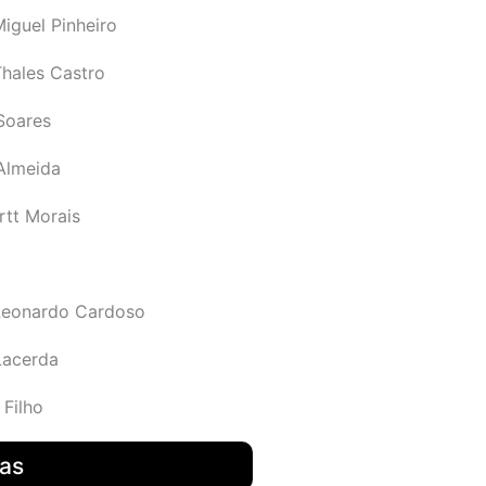
iguel Pinheiro
Thales Castro
Soares
 Almeida
rtt Morais
Leonardo Cardoso
Lacerda
 Filho
das