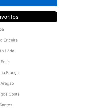
avoritos
pá
o Ericeira
rto Léda
 Emir
ana França
 Aragão
gos Costa
Santos