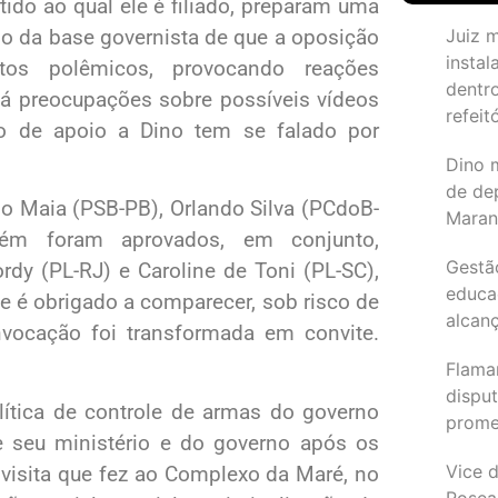
ido ao qual ele é filiado, preparam uma
io da base governista de que a oposição
Juiz 
instal
tos polêmicos, provocando reações
dentr
á preocupações sobre possíveis vídeos
refeit
po de apoio a Dino tem se falado por
Dino 
de de
io Maia (PSB-PB), Orlando Silva (PCdoB-
Maran
ém foram aprovados, em conjunto,
Gestã
rdy (PL-RJ) e Caroline de Toni (PL-SC),
educa
e é obrigado a comparecer, sob risco de
alcanç
vocação foi transformada em convite.
Flama
dispu
lítica de controle de armas do governo
promet
e seu ministério e do governo após os
Vice d
a visita que fez ao Complexo da Maré, no
Rosea