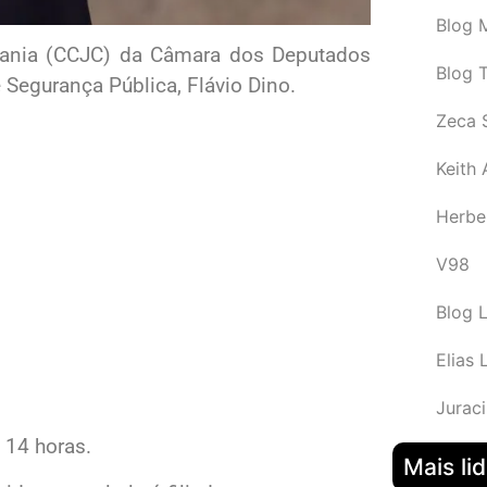
Blog M
dania (CCJC) da Câmara dos Deputados
Blog 
e Segurança Pública, Flávio Dino.
Zeca 
Keith
Herbe
V98
Blog 
Elias 
Juraci
s 14 horas.
Mais li