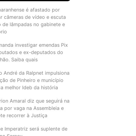
maranhense é afastado por
ar câmeras de vídeo e escuta
o de lâmpadas no gabinete e
ório
manda investigar emendas Pix
putados e ex-deputados do
hão. Saiba quais
o André da Ralpnet impulsiona
ção de Pinheiro e município
a melhor Ideb da história
rion Amaral diz que seguirá na
ta por vaga na Assembleia e
e recorrer à Justiça
e Imperatriz será suplente de
na Sarney