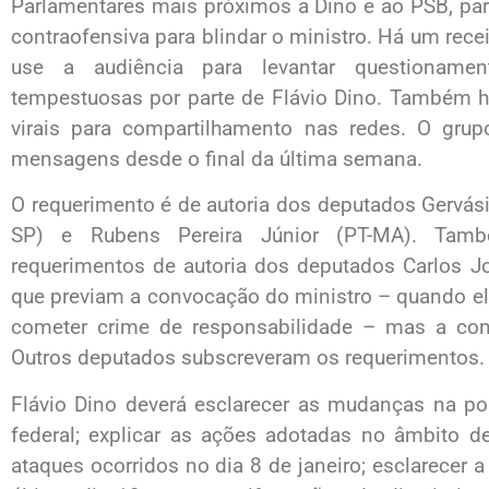
Parlamentares mais próximos a Dino e ao PSB, part
contraofensiva para blindar o ministro. Há um rece
use a audiência para levantar questionamen
tempestuosas por parte de Flávio Dino. Também h
virais para compartilhamento nas redes. O gru
mensagens desde o final da última semana.
O requerimento é de autoria dos deputados Gervás
SP) e Rubens Pereira Júnior (PT-MA). Tamb
requerimentos de autoria dos deputados Carlos Jo
que previam a convocação do ministro – quando el
cometer crime de responsabilidade – mas a con
Outros deputados subscreveram os requerimentos.
Flávio Dino deverá esclarecer as mudanças na po
federal; explicar as ações adotadas no âmbito d
ataques ocorridos no dia 8 de janeiro; esclarecer 