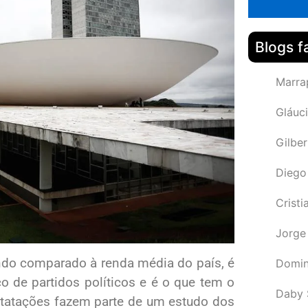
Blogs f
Marra
Gláuci
Gilbe
Diego
Cristi
Jorge
ndo comparado à renda média do país, é
Domin
 de partidos políticos e é o que tem o
Daby 
statações fazem parte de um estudo dos