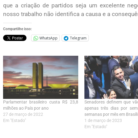
que a criação de partidos seja um excelente neg
nosso trabalho não identifica a causa e a consequê
Compartilhe isso:
WhatsApp
Telegram
Parlamentar brasileiro custa R$ 23,8
Senadores definem que vão
milhões ao País por ano
apenas três dias por sem
27 de março de 2022
semanas por mês em Brasíli
Em "Estado"
1 de março de 2023
Em "Estado"