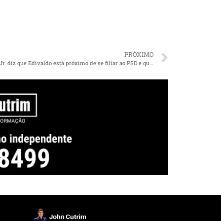
PRÓXIMO
Edilázio Jr. diz que Edivaldo está próximo de se filiar ao PSD e que ex-prefeito tem amplas chances de vitória em 2022