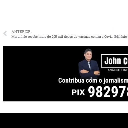
ANTERIOR
Maranhão recebe mais de 205 mil doses de vacinas contra a Covid-19