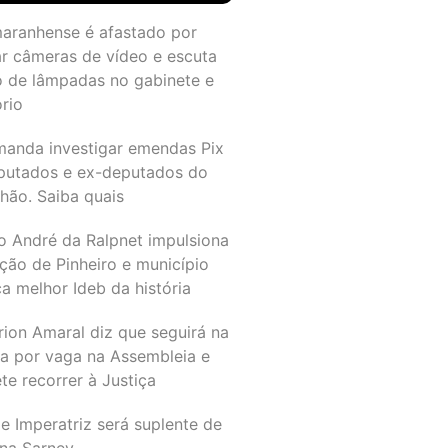
maranhense é afastado por
ar câmeras de vídeo e escuta
o de lâmpadas no gabinete e
ório
manda investigar emendas Pix
putados e ex-deputados do
hão. Saiba quais
o André da Ralpnet impulsiona
ção de Pinheiro e município
a melhor Ideb da história
rion Amaral diz que seguirá na
ta por vaga na Assembleia e
e recorrer à Justiça
e Imperatriz será suplente de
na Sarney