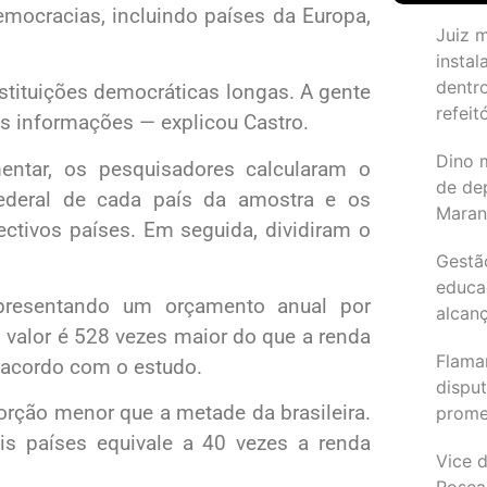
ocracias, incluindo países da Europa,
Juiz 
instal
dentr
stituições democráticas longas. A gente
refeit
as informações — explicou Castro.
Dino 
entar, os pesquisadores calcularam o
de de
federal de cada país da amostra e os
Maran
ctivos países. Em seguida, dividiram o
Gestã
educa
 apresentando um orçamento anual por
alcanç
 valor é 528 vezes maior do que a renda
Flama
 acordo com o estudo.
dispu
rção menor que a metade da brasileira.
promet
is países equivale a 40 vezes a renda
Vice d
Rosea