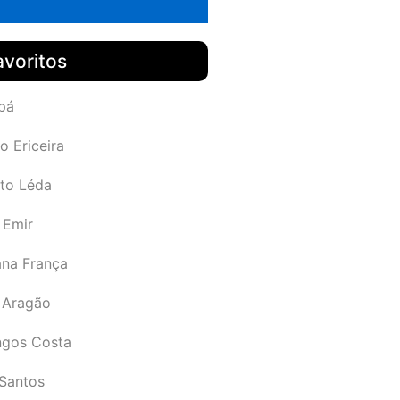
avoritos
pá
o Ericeira
rto Léda
 Emir
ana França
 Aragão
gos Costa
Santos