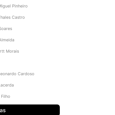
iguel Pinheiro
Thales Castro
Soares
 Almeida
rtt Morais
Leonardo Cardoso
Lacerda
 Filho
das