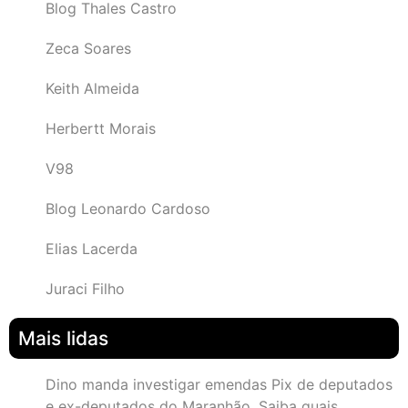
Blog Thales Castro
Zeca Soares
Keith Almeida
Herbertt Morais
V98
Blog Leonardo Cardoso
Elias Lacerda
Juraci Filho
Mais lidas
Dino manda investigar emendas Pix de deputados
e ex-deputados do Maranhão. Saiba quais