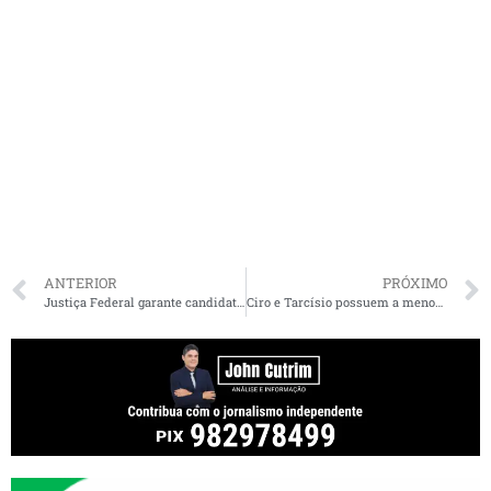
ANTERIOR
PRÓXIMO
Justiça Federal garante candidatura de Saulo Lima à Presidência do CRO-MA
Ciro e Tarcísio possuem a menor desvantagem para Lula em segundo turno, aponta Genial/Quaest