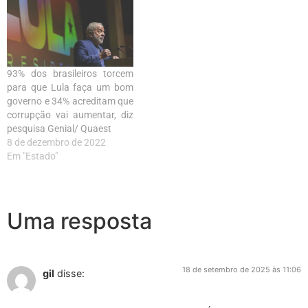
93% dos brasileiros torcem
para que Lula faça um bom
governo e 34% acreditam que
corrupção vai aumentar, diz
pesquisa Genial/ Quaest
8 de dezembro de 2022
Em "Estado"
Uma resposta
18 de setembro de 2025 às 11:06
gil
disse: