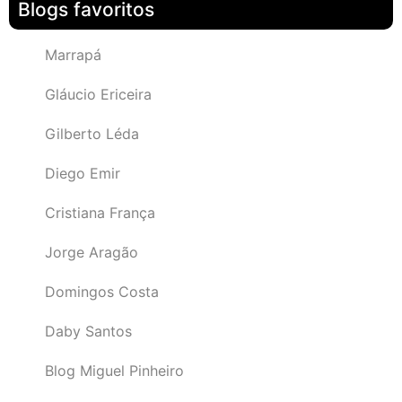
Blogs favoritos
Marrapá
Gláucio Ericeira
Gilberto Léda
Diego Emir
Cristiana França
Jorge Aragão
Domingos Costa
Daby Santos
Blog Miguel Pinheiro