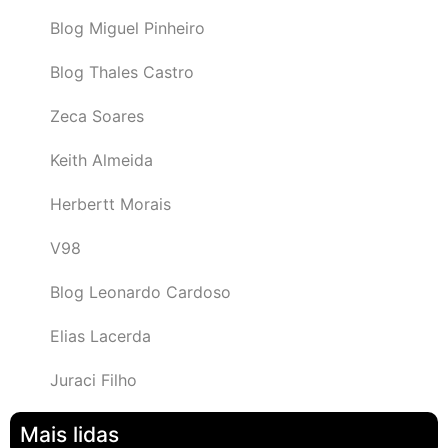
Blog Miguel Pinheiro
Blog Thales Castro
Zeca Soares
Keith Almeida
Herbertt Morais
V98
Blog Leonardo Cardoso
Elias Lacerda
Juraci Filho
Mais lidas