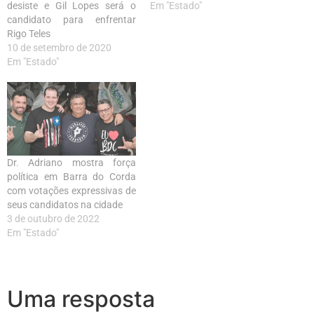
desiste e Gil Lopes será o
Em "Estado"
candidato para enfrentar
Rigo Teles
10 de setembro de 2020
Em "Estado"
Dr. Adriano mostra força
política em Barra do Corda
com votações expressivas de
seus candidatos na cidade
3 de outubro de 2022
Em "Estado"
Uma resposta