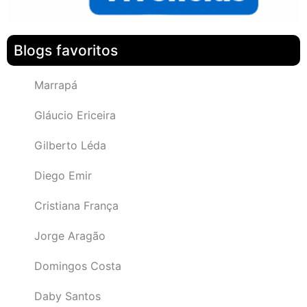
Blogs favoritos
Marrapá
Gláucio Ericeira
Gilberto Léda
Diego Emir
Cristiana França
Jorge Aragão
Domingos Costa
Daby Santos