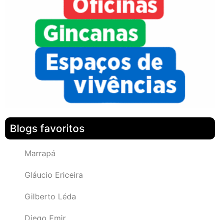
Blogs favoritos
Marrapá
Gláucio Ericeira
Gilberto Léda
Diego Emir