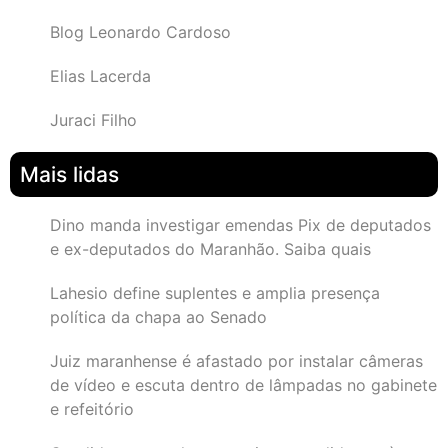
Blog Leonardo Cardoso
Elias Lacerda
Juraci Filho
Mais lidas
Dino manda investigar emendas Pix de deputados
e ex-deputados do Maranhão. Saiba quais
Lahesio define suplentes e amplia presença
política da chapa ao Senado
Juiz maranhense é afastado por instalar câmeras
de vídeo e escuta dentro de lâmpadas no gabinete
e refeitório