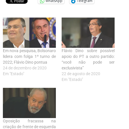
WhatsApp
Telegram
Em nova pesquisa, Bolsonaro
Flávio Dino sobre possível
lidera com folga 1º turno de
apoio do PT a outro partido:
2022; Flávio Dino pontua
“você não pode ser
24 de dezembro de 2020
exclusivista”
Em "Estado"
22 de agosto de 2020
Em "Estado"
Oposição fracassa na
criação de frente de esquerda