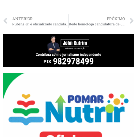
ANTERIOR
PRÓXIMO
Rubens Jr. é oficializado candidato a prefeito de São Luís
Rede homologa candidatura de Jeisael e Janicelma a prefeito e vice