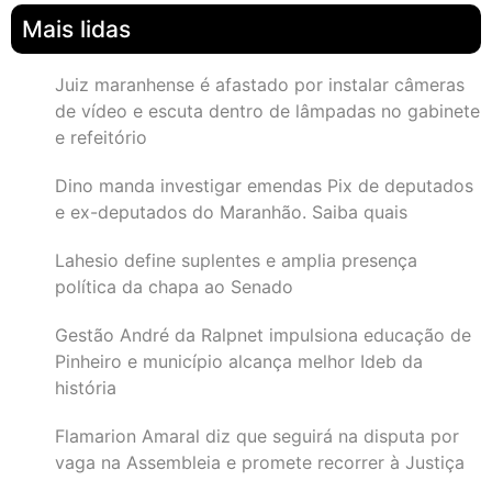
Mais lidas
Juiz maranhense é afastado por instalar câmeras
de vídeo e escuta dentro de lâmpadas no gabinete
e refeitório
Dino manda investigar emendas Pix de deputados
e ex-deputados do Maranhão. Saiba quais
Lahesio define suplentes e amplia presença
política da chapa ao Senado
Gestão André da Ralpnet impulsiona educação de
Pinheiro e município alcança melhor Ideb da
história
Flamarion Amaral diz que seguirá na disputa por
vaga na Assembleia e promete recorrer à Justiça