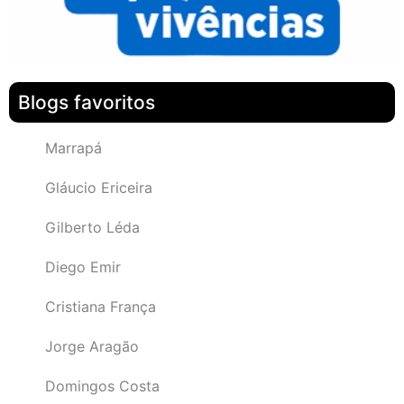
Blogs favoritos
Marrapá
Gláucio Ericeira
Gilberto Léda
Diego Emir
Cristiana França
Jorge Aragão
Domingos Costa