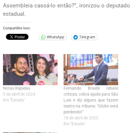
Assembleia cassá-lo então?”, ironizou o deputado
estadual.
Compartilhe isso:
WhatsApp
Telegram
Notas Rápidas
Fernando Braide rebate
5 de abril de 2024
críticas, cobra ajuda para São
Em "Estado"
Luís e diz alguns que fazem
teatro na tribuna: “Globo está
perdendo!”
18 de abril de 2023
Em "Estado"