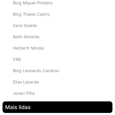
Blog Miguel Pinheiro
Blog Thales Castro
Zeca Soares
Keith Almeida
Herbertt Morais
V98
Blog Leonardo Cardoso
Elias Lacerda
Juraci Filho
Mais lidas