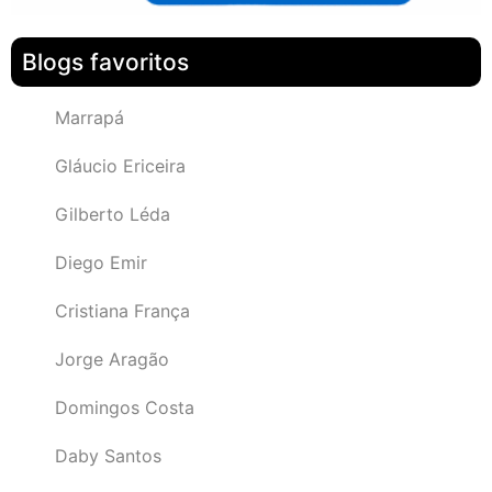
Blogs favoritos
Marrapá
Gláucio Ericeira
Gilberto Léda
Diego Emir
Cristiana França
Jorge Aragão
Domingos Costa
Daby Santos