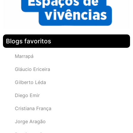
Blogs favoritos
Marrapá
Gláucio Ericeira
Gilberto Léda
Diego Emir
Cristiana França
Jorge Aragão