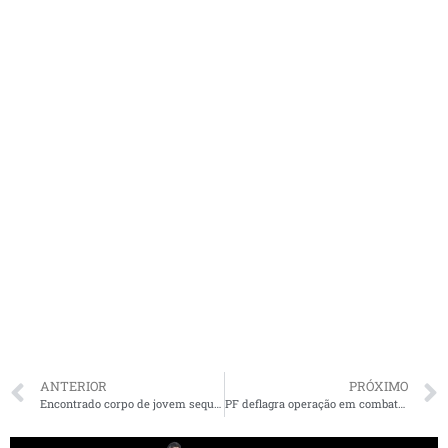
ANTERIOR
PRÓXIMO
Encontrado corpo de jovem sequestrado durante evento político em São Luís
PF deflagra operação em combate a crimes eleitorais no Maranhão