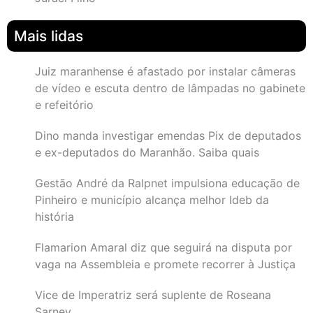
Mais lidas
Juiz maranhense é afastado por instalar câmeras
de vídeo e escuta dentro de lâmpadas no gabinete
e refeitório
Dino manda investigar emendas Pix de deputados
e ex-deputados do Maranhão. Saiba quais
Gestão André da Ralpnet impulsiona educação de
Pinheiro e município alcança melhor Ideb da
história
Flamarion Amaral diz que seguirá na disputa por
vaga na Assembleia e promete recorrer à Justiça
Vice de Imperatriz será suplente de Roseana
Sarney