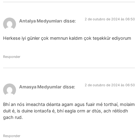
2 de outubro de 2024 às 06:50
Antalya Medyumları
disse:
Herkese iyi günler çok memnun kaldım çok teşekkür ediyorum
Responder
2 de outubro de 2024 às 06:50
Amasya Medyumlar
disse:
Bhí an nós imeachta déanta agam agus fuair mé torthaí, molaim
duit é, is duine iontaofa é, bhí eagla orm ar dtús, ach réitíodh
gach rud.
Responder