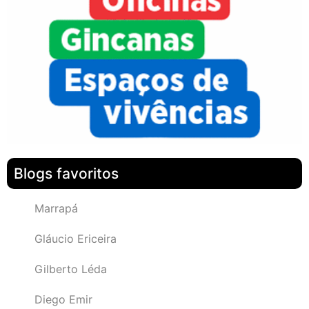
Blogs favoritos
Marrapá
Gláucio Ericeira
Gilberto Léda
Diego Emir