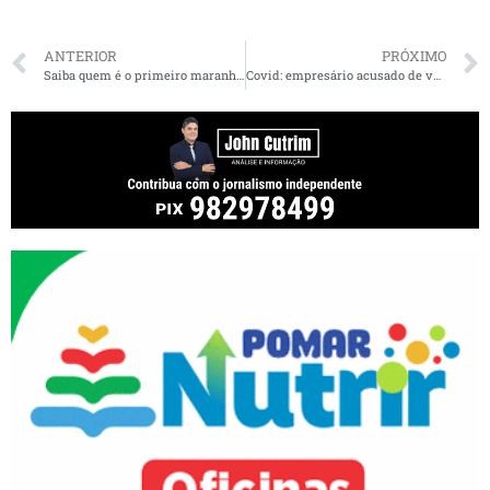
ANTERIOR
PRÓXIMO
Saiba quem é o primeiro maranhense a defender a Seleção Brasileira em uma Copa do Mundo
Covid: empresário acusado de vender respiradores usados para municípios do MA fecha acordo com MP